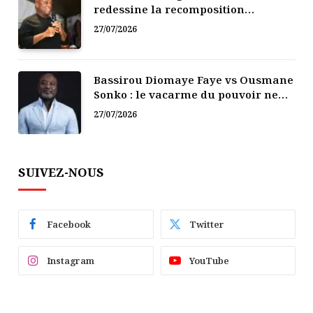
redessine la recomposition
politique
27/07/2026
Bassirou Diomaye Faye vs Ousmane
Sonko : le vacarme du pouvoir ne
doit pas faire oublier les liens de la
27/07/2026
Fraternité
SUIVEZ-NOUS
Facebook
Twitter
Instagram
YouTube