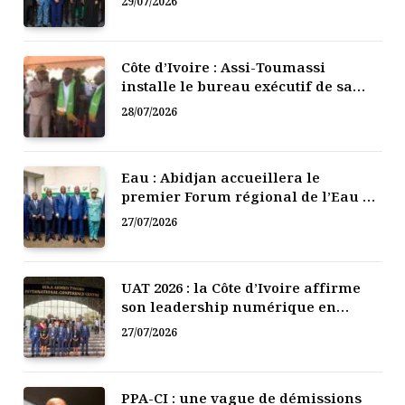
29/07/2026
Côte d’Ivoire : Assi-Toumassi
installe le bureau exécutif de sa
mutuelle de développement
28/07/2026
Eau : Abidjan accueillera le
premier Forum régional de l’Eau de
l’Afrique de l’Ouest
27/07/2026
UAT 2026 : la Côte d’Ivoire affirme
son leadership numérique en
Afrique
27/07/2026
PPA-CI : une vague de démissions