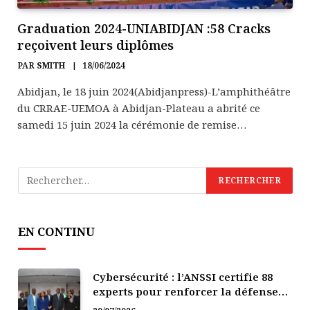
Graduation 2024-UNIABIDJAN :58 Cracks
reçoivent leurs diplômes
PAR
SMITH
18/06/2024
Abidjan, le 18 juin 2024(Abidjanpress)-L’amphithéâtre
du CRRAE-UEMOA à Abidjan-Plateau a abrité ce
samedi 15 juin 2024 la cérémonie de remise…
EN CONTINU
Cybersécurité : l’ANSSI certifie 88
experts pour renforcer la défense
numérique de la Côte d’Ivoire