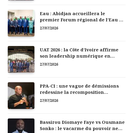
Eau : Abidjan accueillera le
premier Forum régional de l’Eau de
l’Afrique de l’Ouest
27/07/2026
UAT 2026 : la Côte d’Ivoire affirme
son leadership numérique en
Afrique
27/07/2026
PPA-CI : une vague de démissions
redessine la recomposition
politique
27/07/2026
Bassirou Diomaye Faye vs Ousmane
Sonko : le vacarme du pouvoir ne