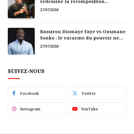
redessine la recomposition
politique
27/07/2026
Bassirou Diomaye Faye vs Ousmane
Sonko : le vacarme du pouvoir ne
doit pas faire oublier les liens de la
27/07/2026
Fraternité
SUIVEZ-NOUS
Facebook
Twitter
Instagram
YouTube