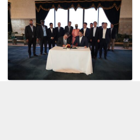
Un partenariat maroco-chinois lance des
projets d’énergie propre de l’Europe à
l’Afrique
PAR
ABIDJANPRESS/MOWISE
02/04/2026
Le groupe Marita et Gotion High-Tech lancent des
projets d’énergie propre et de stockage électrique en
Afrique et en Europe, avec un fort potentiel pour la