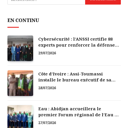
EN CONTINU
Cybersécurité : l’ANSSI certifie 88
experts pour renforcer la défense
numérique de la Côte d’Ivoire
29/07/2026
Côte d’Ivoire : Assi-Toumassi
installe le bureau exécutif de sa
mutuelle de développement
28/07/2026
Eau : Abidjan accueillera le
premier Forum régional de l’Eau de
l’Afrique de l’Ouest
27/07/2026