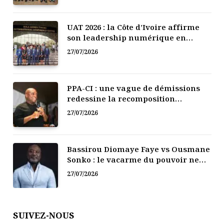
UAT 2026 : la Côte d’Ivoire affirme
son leadership numérique en
Afrique
27/07/2026
PPA-CI : une vague de démissions
redessine la recomposition
politique
27/07/2026
Bassirou Diomaye Faye vs Ousmane
Sonko : le vacarme du pouvoir ne
doit pas faire oublier les liens de la
27/07/2026
Fraternité
SUIVEZ-NOUS