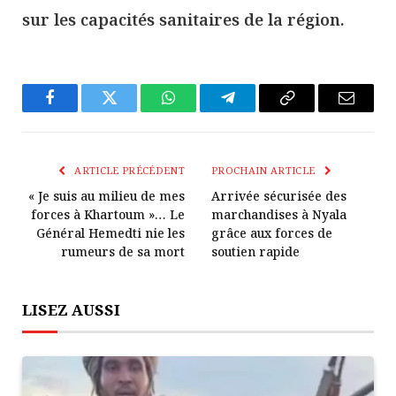
sur les capacités sanitaires de la région.
Facebook
Twitter
WhatsApp
Télégramme
Copier
E-
Le
mail
Lien
ARTICLE PRÉCÉDENT
PROCHAIN ARTICLE
« Je suis au milieu de mes
Arrivée sécurisée des
forces à Khartoum »… Le
marchandises à Nyala
Général Hemedti nie les
grâce aux forces de
rumeurs de sa mort
soutien rapide
LISEZ AUSSI