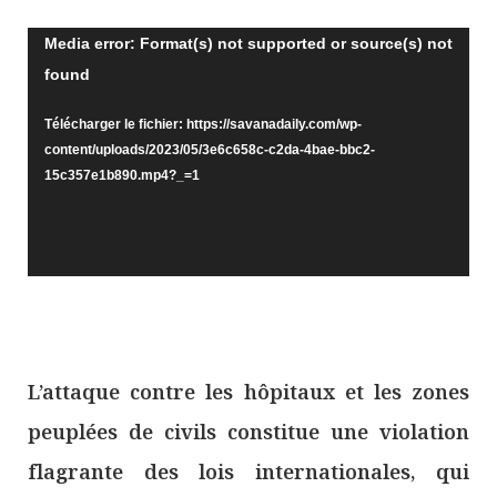
Lecteur
Media error: Format(s) not supported or source(s) not
found
vidéo
Télécharger le fichier: https://savanadaily.com/wp-
content/uploads/2023/05/3e6c658c-c2da-4bae-bbc2-
15c357e1b890.mp4?_=1
L’attaque contre les hôpitaux et les zones
peuplées de civils constitue une violation
flagrante des lois internationales, qui