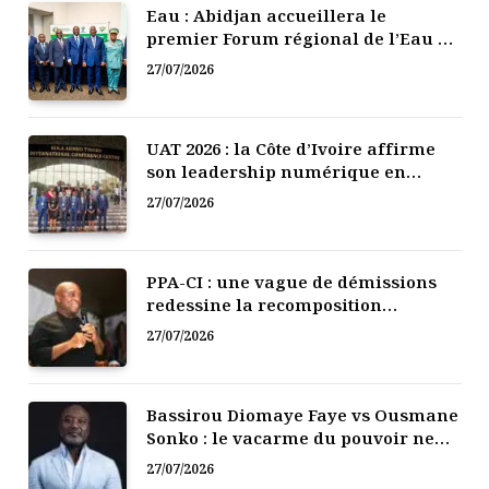
Eau : Abidjan accueillera le
premier Forum régional de l’Eau de
l’Afrique de l’Ouest
27/07/2026
UAT 2026 : la Côte d’Ivoire affirme
son leadership numérique en
Afrique
27/07/2026
PPA-CI : une vague de démissions
redessine la recomposition
politique
27/07/2026
Bassirou Diomaye Faye vs Ousmane
Sonko : le vacarme du pouvoir ne
doit pas faire oublier les liens de la
27/07/2026
Fraternité