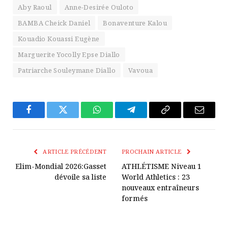
Aby Raoul
Anne-Desirée Ouloto
BAMBA Cheick Daniel
Bonaventure Kalou
Kouadio Kouassi Eugène
Marguerite Yocolly Epse Diallo
Patriarche Souleymane Diallo
Vavoua
Facebook
Twitter
WhatsApp
Télégramme
Copier
E-
Le
mail
Lien
ARTICLE PRÉCÉDENT
PROCHAIN ARTICLE
Elim-Mondial 2026:Gasset
ATHLÉTISME Niveau 1
dévoile sa liste
World Athletics : 23
nouveaux entraîneurs
formés