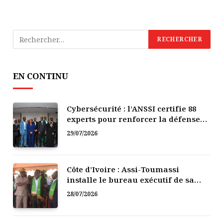
EN CONTINU
Cybersécurité : l’ANSSI certifie 88
experts pour renforcer la défense
numérique de la Côte d’Ivoire
29/07/2026
Côte d’Ivoire : Assi-Toumassi
installe le bureau exécutif de sa
mutuelle de développement
28/07/2026