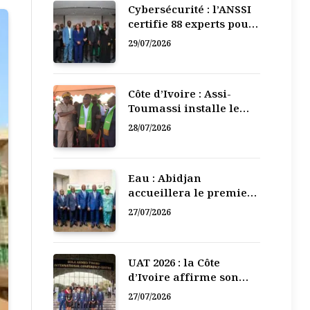
Cybersécurité : l’ANSSI
certifie 88 experts pour
renforcer la défense
29/07/2026
numérique de la Côte
d’Ivoire
Côte d’Ivoire : Assi-
Toumassi installe le
bureau exécutif de sa
28/07/2026
mutuelle de
développement
Eau : Abidjan
accueillera le premier
Forum régional de
27/07/2026
l’Eau de l’Afrique de
l’Ouest
UAT 2026 : la Côte
d’Ivoire affirme son
leadership numérique
27/07/2026
en Afrique