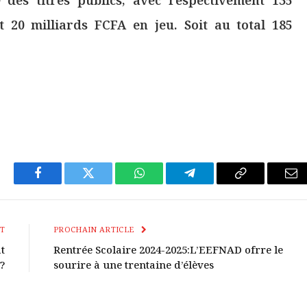
 des titres publics, avec respectivement 135
t 20 milliards FCFA en jeu. Soit au total 185
Facebook
Twitter
WhatsApp
Télégramme
Copier
E-
Le
mai
Lien
T
PROCHAIN ARTICLE
at
Rentrée Scolaire 2024-2025:L’EEFNAD ofrre le
 ?
sourire à une trentaine d’élèves