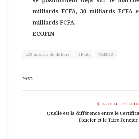
se positionnent déjà sur le marché
milliards FCFA, 30 milliards FCFA e
milliards FCFA.
ECOFIN
242 milions de dollars
4 Etats
UEMOA
PART.
ARTICLE PRÉCÉDEN
Quelle est la différence entre le Certific
Foncier et le Titre Foncier