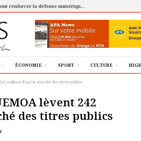
Cybersécurité : l’ANSSI certifie 88 experts pour renforcer la défense numérique de la Côte d’Ivoire
ÉCONOMIE
SPORT
CULTURE
HIG
42 millions $ sur le marché des titres publics
’UEMOA lèvent 242
hé des titres publics
E