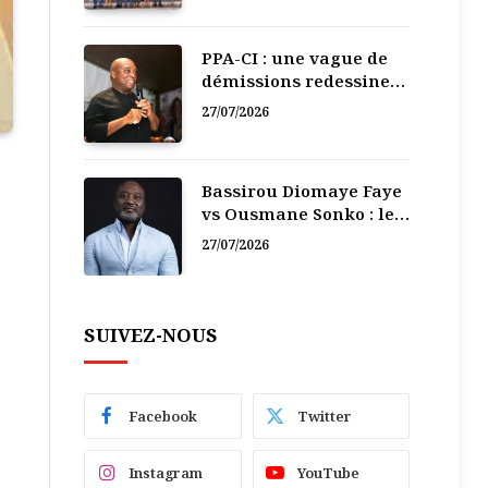
PPA-CI : une vague de
démissions redessine
la recomposition
27/07/2026
politique
Bassirou Diomaye Faye
vs Ousmane Sonko : le
vacarme du pouvoir ne
27/07/2026
doit pas faire oublier
les liens de la
Fraternité
SUIVEZ-NOUS
Facebook
Twitter
Instagram
YouTube