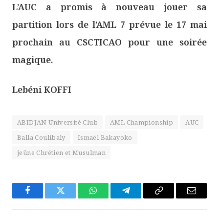
L’AUC a promis à nouveau jouer sa
partition lors de l’AML 7 prévue le 17 mai
prochain au CSCTICAO pour une soirée
magique.
Lebéni KOFFI
ABIDJAN Université Club
AML Championship
AUC
Balla Coulibaly
Ismaël Bakayoko
jeûne Chrétien et Musulman
Facebook
Twitter
WhatsApp
Télégramme
Copier
E-
Le
mail