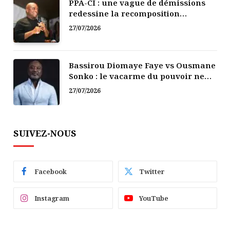
PPA-CI : une vague de démissions
redessine la recomposition
politique
27/07/2026
Bassirou Diomaye Faye vs Ousmane
Sonko : le vacarme du pouvoir ne
doit pas faire oublier les liens de la
27/07/2026
Fraternité
SUIVEZ-NOUS
Facebook
Twitter
Instagram
YouTube