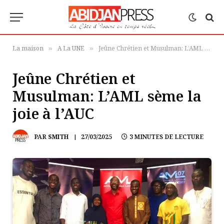
La maison
A La UNE
Jeûne Chrétien et Musulman: L’AML sème la joie à l’AUC
»
»
Jeûne Chrétien et
Musulman: L’AML sème la
joie à l’AUC
PAR
SMITH
27/03/2025
3 MINUTES DE LECTURE