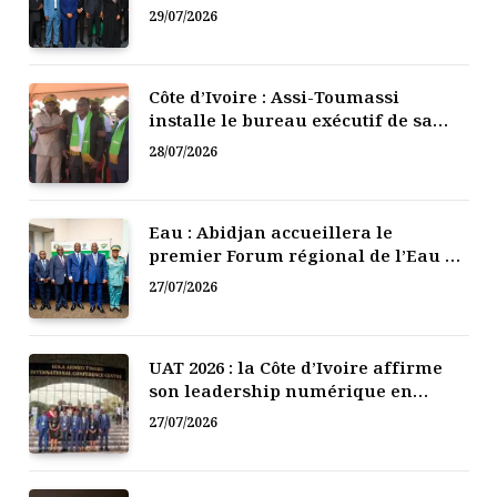
numérique de la Côte d’Ivoire
29/07/2026
Côte d’Ivoire : Assi-Toumassi
installe le bureau exécutif de sa
mutuelle de développement
28/07/2026
Eau : Abidjan accueillera le
premier Forum régional de l’Eau de
l’Afrique de l’Ouest
27/07/2026
UAT 2026 : la Côte d’Ivoire affirme
son leadership numérique en
Afrique
27/07/2026