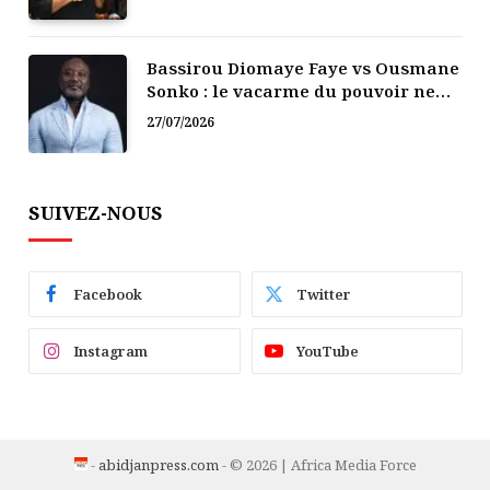
Bassirou Diomaye Faye vs Ousmane
Sonko : le vacarme du pouvoir ne
doit pas faire oublier les liens de la
27/07/2026
Fraternité
SUIVEZ-NOUS
Facebook
Twitter
Instagram
YouTube
-
abidjanpress.com
- © 2026 | Africa Media Force