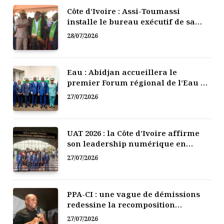
Côte d’Ivoire : Assi-Toumassi
installe le bureau exécutif de sa
mutuelle de développement
28/07/2026
Eau : Abidjan accueillera le
premier Forum régional de l’Eau de
l’Afrique de l’Ouest
27/07/2026
UAT 2026 : la Côte d’Ivoire affirme
son leadership numérique en
Afrique
27/07/2026
PPA-CI : une vague de démissions
redessine la recomposition
politique
27/07/2026