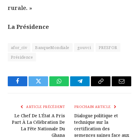
rurale. »
La Présidence
afor_civ
BanqueMondiale
gouvci
PRESFOR
Présidence
Facebook
Twitter
WhatsApp
Télégramme
Copier
E-
Le
mail
Lien
ARTICLE PRÉCÉDENT
PROCHAIN ARTICLE
Le Chef De L’État A Pris
Dialogue politique et
Part À La Célébration De
technique sur la
La Fête Nationale Du
certification des
Ghana
semences saines face aux