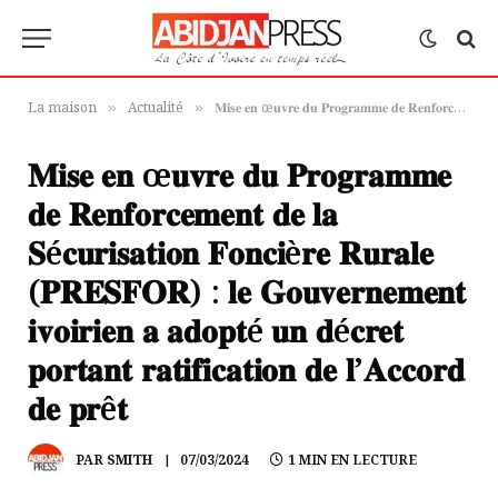
La maison
Actualité
𝐌𝐢𝐬𝐞 𝐞𝐧 œ𝐮𝐯𝐫𝐞 𝐝𝐮 𝐏𝐫𝐨𝐠𝐫𝐚𝐦𝐦𝐞 𝐝𝐞 𝐑𝐞𝐧𝐟𝐨𝐫𝐜𝐞𝐦𝐞𝐧𝐭 𝐝𝐞 𝐥𝐚 𝐒é𝐜𝐮𝐫𝐢𝐬𝐚𝐭𝐢𝐨𝐧 𝐅𝐨𝐧𝐜𝐢è𝐫𝐞 𝐑𝐮𝐫𝐚𝐥𝐞 (𝐏𝐑𝐄𝐒𝐅𝐎𝐑) : 𝐥𝐞 𝐆𝐨𝐮𝐯𝐞𝐫𝐧𝐞𝐦𝐞𝐧𝐭 𝐢𝐯𝐨𝐢𝐫𝐢𝐞𝐧 𝐚 𝐚𝐝𝐨𝐩𝐭é 𝐮𝐧 𝐝é𝐜𝐫𝐞𝐭 𝐩𝐨𝐫𝐭𝐚𝐧𝐭 𝐫𝐚𝐭𝐢𝐟𝐢𝐜𝐚𝐭𝐢𝐨𝐧 𝐝𝐞 𝐥’𝐀𝐜𝐜𝐨𝐫𝐝 𝐝𝐞 𝐩𝐫ê𝐭
»
»
𝐌𝐢𝐬𝐞 𝐞𝐧 œ𝐮𝐯𝐫𝐞 𝐝𝐮 𝐏𝐫𝐨𝐠𝐫𝐚𝐦𝐦𝐞
𝐝𝐞 𝐑𝐞𝐧𝐟𝐨𝐫𝐜𝐞𝐦𝐞𝐧𝐭 𝐝𝐞 𝐥𝐚
𝐒é𝐜𝐮𝐫𝐢𝐬𝐚𝐭𝐢𝐨𝐧 𝐅𝐨𝐧𝐜𝐢è𝐫𝐞 𝐑𝐮𝐫𝐚𝐥𝐞
(𝐏𝐑𝐄𝐒𝐅𝐎𝐑) : 𝐥𝐞 𝐆𝐨𝐮𝐯𝐞𝐫𝐧𝐞𝐦𝐞𝐧𝐭
𝐢𝐯𝐨𝐢𝐫𝐢𝐞𝐧 𝐚 𝐚𝐝𝐨𝐩𝐭é 𝐮𝐧 𝐝é𝐜𝐫𝐞𝐭
𝐩𝐨𝐫𝐭𝐚𝐧𝐭 𝐫𝐚𝐭𝐢𝐟𝐢𝐜𝐚𝐭𝐢𝐨𝐧 𝐝𝐞 𝐥’𝐀𝐜𝐜𝐨𝐫𝐝
𝐝𝐞 𝐩𝐫ê𝐭
PAR
SMITH
07/03/2024
1 MIN EN LECTURE