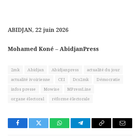
ABIDJAN, 22 juin 2026
Mohamed Koné – AbidjanPress
2mk
Abidjan
Abidjanpress
actualité du jour
actualité ivoirienne
CEI
Dcs2mk
Démocratie
infos presse
Mowise
MPressLine
organe électoral
réforme électorale
Facebook
Twitter
WhatsApp
Télégramme
Copier
E-
Le
mail