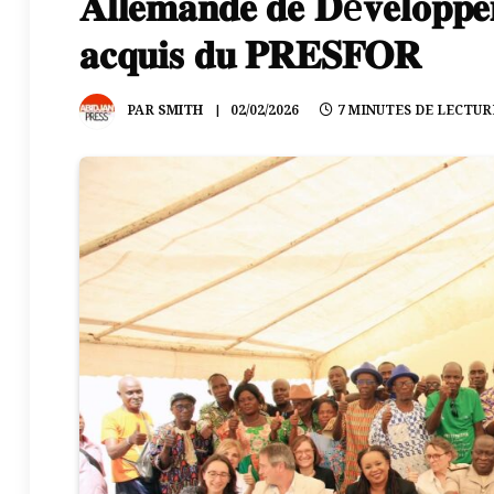
𝐀𝐥𝐥𝐞𝐦𝐚𝐧𝐝𝐞 𝐝𝐞 𝐃é𝐯𝐞𝐥𝐨𝐩𝐩𝐞𝐦
𝐚𝐜𝐪𝐮𝐢𝐬 𝐝𝐮 𝐏𝐑𝐄𝐒𝐅𝐎𝐑
PAR
SMITH
02/02/2026
7 MINUTES DE LECTUR