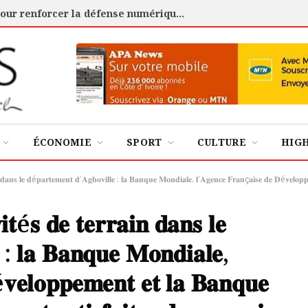
Cybersécurité : l’ANSSI certifie 88 experts pour renforcer la défense numérique de la Côte d’Ivoire
ÉCONOMIE
SPORT
CULTURE
HIG
𝐚𝐧𝐬 𝐥𝐞 𝐝é𝐩𝐚𝐫𝐭𝐞𝐦𝐞𝐧𝐭 𝐝’𝐀𝐠𝐛𝐨𝐯𝐢𝐥𝐥𝐞 : 𝐥𝐚 𝐁𝐚𝐧𝐪𝐮𝐞 𝐌𝐨𝐧𝐝𝐢𝐚𝐥𝐞, 𝐥’𝐀𝐠𝐞𝐧𝐜𝐞 𝐅𝐫𝐚𝐧ç𝐚𝐢𝐬𝐞 𝐝𝐞 𝐃é𝐯𝐞𝐥𝐨𝐩𝐩𝐞𝐦𝐞𝐧𝐭 𝐞𝐭 𝐥𝐚 𝐁
𝐢𝐭é𝐬 𝐝𝐞 𝐭𝐞𝐫𝐫𝐚𝐢𝐧 𝐝𝐚𝐧𝐬 𝐥𝐞
 : 𝐥𝐚 𝐁𝐚𝐧𝐪𝐮𝐞 𝐌𝐨𝐧𝐝𝐢𝐚𝐥𝐞,
𝐯𝐞𝐥𝐨𝐩𝐩𝐞𝐦𝐞𝐧𝐭 𝐞𝐭 𝐥𝐚 𝐁𝐚𝐧𝐪𝐮𝐞