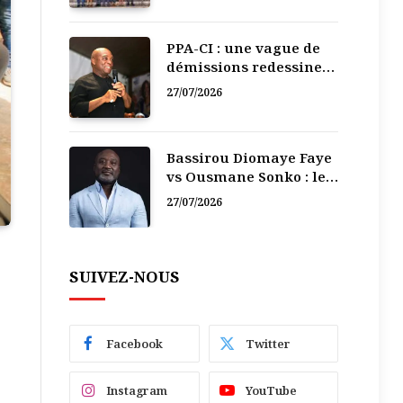
PPA-CI : une vague de
démissions redessine
la recomposition
27/07/2026
politique
Bassirou Diomaye Faye
vs Ousmane Sonko : le
vacarme du pouvoir ne
27/07/2026
doit pas faire oublier
les liens de la
Fraternité
SUIVEZ-NOUS
Facebook
Twitter
Instagram
YouTube