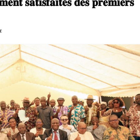
𝐧𝐭 𝐬𝐚𝐭𝐢𝐬𝐟𝐚𝐢𝐭𝐞𝐬 𝐝𝐞𝐬 𝐩𝐫𝐞𝐦𝐢𝐞𝐫𝐬
E