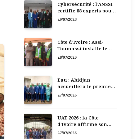
Cybersécurité : l’ANSSI
certifie 88 experts pour
renforcer la défense
29/07/2026
numérique de la Côte
d’Ivoire
Côte d’Ivoire : Assi-
Toumassi installe le
bureau exécutif de sa
28/07/2026
mutuelle de
développement
Eau : Abidjan
accueillera le premier
Forum régional de
27/07/2026
l’Eau de l’Afrique de
l’Ouest
UAT 2026 : la Côte
d’Ivoire affirme son
leadership numérique
27/07/2026
en Afrique