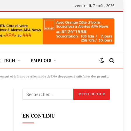
vendredi, 7 août , 2026
H-TECH
EMPLOIS
𝐧𝐪𝐮𝐞 𝐀𝐥𝐥𝐞𝐦𝐚𝐧𝐝𝐞 𝐝𝐞 𝐃é𝐯𝐞𝐥𝐨𝐩𝐩𝐞𝐦𝐞𝐧𝐭 𝐬𝐚𝐭𝐢𝐬𝐟𝐚𝐢𝐭𝐞𝐬 𝐝𝐞𝐬 𝐩𝐫𝐞𝐦𝐢𝐞𝐫𝐬 𝐚𝐜𝐪𝐮𝐢𝐬 𝐝𝐮 𝐏𝐑𝐄𝐒𝐅𝐎𝐑
EN CONTINU