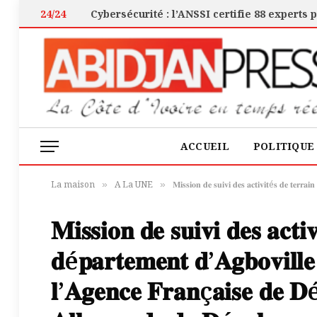
24/24
ACCUEIL
POLITIQUE
La maison
A La UNE
𝐌𝐢𝐬𝐬𝐢𝐨𝐧 𝐝𝐞 𝐬𝐮𝐢𝐯𝐢 𝐝𝐞𝐬 𝐚𝐜𝐭𝐢𝐯𝐢𝐭é𝐬 𝐝𝐞 𝐭𝐞𝐫𝐫𝐚𝐢𝐧 𝐝
»
»
𝐌𝐢𝐬𝐬𝐢𝐨𝐧 𝐝𝐞 𝐬𝐮𝐢𝐯𝐢 𝐝𝐞𝐬 𝐚𝐜𝐭𝐢
𝐝é𝐩𝐚𝐫𝐭𝐞𝐦𝐞𝐧𝐭 𝐝’𝐀𝐠𝐛𝐨𝐯𝐢𝐥𝐥
𝐥’𝐀𝐠𝐞𝐧𝐜𝐞 𝐅𝐫𝐚𝐧ç𝐚𝐢𝐬𝐞 𝐝𝐞 𝐃é