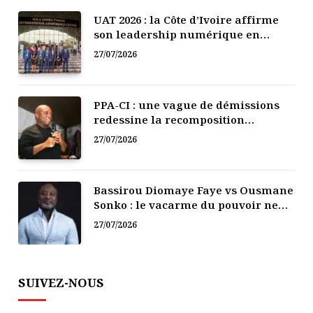
UAT 2026 : la Côte d’Ivoire affirme
son leadership numérique en
Afrique
27/07/2026
PPA-CI : une vague de démissions
redessine la recomposition
politique
27/07/2026
Bassirou Diomaye Faye vs Ousmane
Sonko : le vacarme du pouvoir ne
doit pas faire oublier les liens de la
27/07/2026
Fraternité
SUIVEZ-NOUS