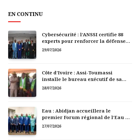
EN CONTINU
Cybersécurité : l’ANSSI certifie 88
experts pour renforcer la défense
numérique de la Côte d’Ivoire
29/07/2026
Côte d’Ivoire : Assi-Toumassi
installe le bureau exécutif de sa
mutuelle de développement
28/07/2026
Eau : Abidjan accueillera le
premier Forum régional de l’Eau de
l’Afrique de l’Ouest
27/07/2026