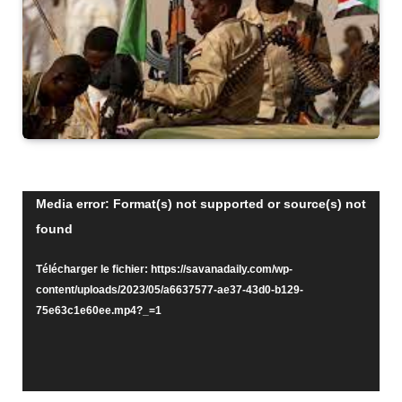
Lecteur
Media error: Format(s) not supported or source(s) not
found
vidéo
Télécharger le fichier: https://savanadaily.com/wp-
content/uploads/2023/05/a6637577-ae37-43d0-b129-
75e63c1e60ee.mp4?_=1