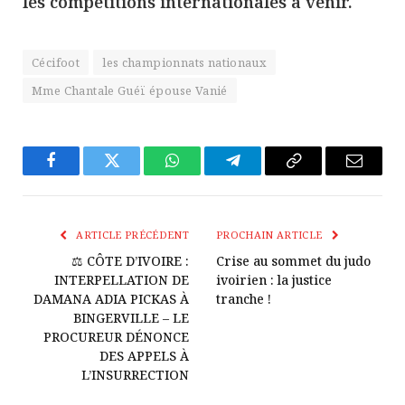
les compétitions internationales à venir.
Cécifoot
les championnats nationaux
Mme Chantale Guéï épouse Vanié
Facebook
Twitter
WhatsApp
Télégramme
Copier
E-
Le
mail
Lien
ARTICLE PRÉCÉDENT
PROCHAIN ARTICLE
⚖️ CÔTE D’IVOIRE :
Crise au sommet du judo
INTERPELLATION DE
ivoirien : la justice
DAMANA ADIA PICKAS À
tranche !
BINGERVILLE – LE
PROCUREUR DÉNONCE
DES APPELS À
L’INSURRECTION