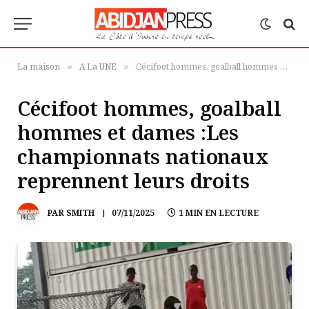
La maison
A La UNE
Cécifoot hommes, goalball hommes et dames :Les championnats nationaux reprennent leurs droits
»
»
Cécifoot hommes, goalball
hommes et dames :Les
championnats nationaux
reprennent leurs droits
PAR
SMITH
07/11/2025
1 MIN EN LECTURE