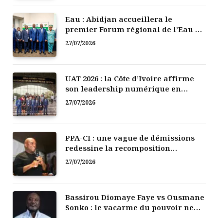
Eau : Abidjan accueillera le
premier Forum régional de l’Eau de
l’Afrique de l’Ouest
27/07/2026
UAT 2026 : la Côte d’Ivoire affirme
son leadership numérique en
Afrique
27/07/2026
PPA-CI : une vague de démissions
redessine la recomposition
politique
27/07/2026
Bassirou Diomaye Faye vs Ousmane
Sonko : le vacarme du pouvoir ne
doit pas faire oublier les liens de la