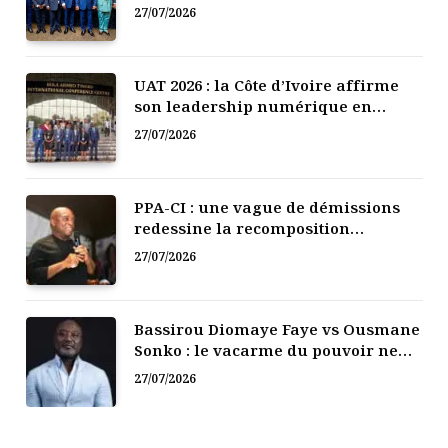
l’Afrique de l’Ouest
27/07/2026
UAT 2026 : la Côte d’Ivoire affirme
son leadership numérique en
Afrique
27/07/2026
PPA-CI : une vague de démissions
redessine la recomposition
politique
27/07/2026
Bassirou Diomaye Faye vs Ousmane
Sonko : le vacarme du pouvoir ne
doit pas faire oublier les liens de la
27/07/2026
Fraternité