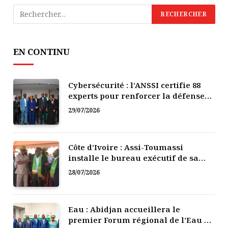
EN CONTINU
Cybersécurité : l’ANSSI certifie 88
experts pour renforcer la défense
numérique de la Côte d’Ivoire
29/07/2026
Côte d’Ivoire : Assi-Toumassi
installe le bureau exécutif de sa
mutuelle de développement
28/07/2026
Eau : Abidjan accueillera le
premier Forum régional de l’Eau de