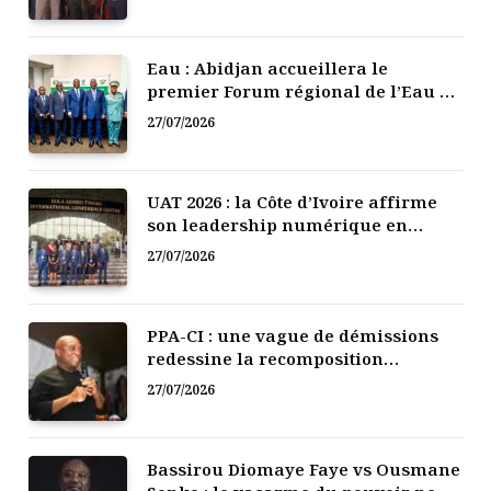
Eau : Abidjan accueillera le
premier Forum régional de l’Eau de
l’Afrique de l’Ouest
27/07/2026
UAT 2026 : la Côte d’Ivoire affirme
son leadership numérique en
Afrique
27/07/2026
PPA-CI : une vague de démissions
redessine la recomposition
politique
27/07/2026
Bassirou Diomaye Faye vs Ousmane