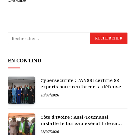
27/07/2026
EN CONTINU
Cybersécurité : l’ANSSI certifie 88
experts pour renforcer la défense
numérique de la Côte d’Ivoire
29/07/2026
Côte d’Ivoire : Assi-Toumassi
installe le bureau exécutif de sa
mutuelle de développement
28/07/2026