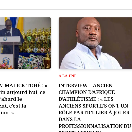
A LA UNE
W-MALICK TOHÉ : «
INTERVIEW – ANCIEN
ein aujourd’hui, ce
CHAMPION D’AFRIQUE
d’abord le
D’ATHLÉTISME : « LES
t, c’est la
ANCIENS SPORTIFS ONT UN
ion. »
RÔLE PARTICULIER À JOUER
DANS LA
PROFESSIONNALISATION DU