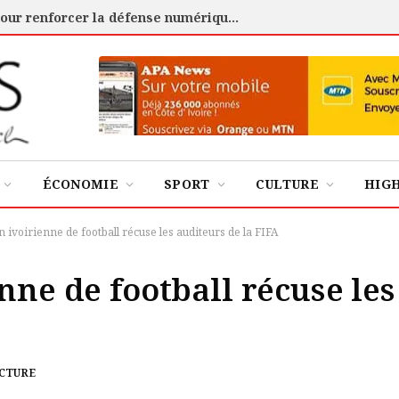
Cybersécurité : l’ANSSI certifie 88 experts pour renforcer la défense numérique de la Côte d’Ivoire
ÉCONOMIE
SPORT
CULTURE
HIG
 ivoirienne de football récuse les auditeurs de la FIFA
nne de football récuse les
ECTURE