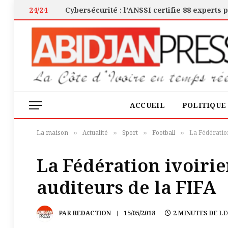
24/24
ACCUEIL
POLITIQUE
La maison
Actualité
Sport
Football
La Fédération
»
»
»
»
La Fédération ivoirie
auditeurs de la FIFA
PAR
REDACTION
15/05/2018
2 MINUTES DE L