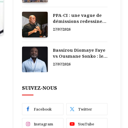
PPA-CI : une vague de
démissions redessine
la recomposition
27/07/2026
politique
Bassirou Diomaye Faye
vs Ousmane Sonko : le
vacarme du pouvoir ne
27/07/2026
doit pas faire oublier
les liens de la
Fraternité
SUIVEZ-NOUS
Facebook
Twitter
Instagram
YouTube