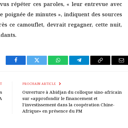
us répéter ces paroles, « leur entrevue avec
e poignée de minutes », indiquent des sources
rès ce camouflet, devrait regagner, cette nuit,
dants.
Facebook
Twitter
WhatsApp
Télégramme
Copier
E-
Le
mai
Lien
T
PROCHAIN ARTICLE
s
Ouverture à Abidjan du colloque sino-africain
A
sur «approfondir le financement et
l’investissement dans la coopération Chine-
Afrique» en présence du PM