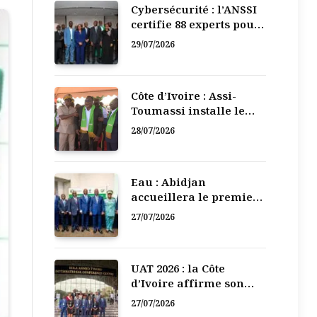
Cybersécurité : l’ANSSI
certifie 88 experts pour
renforcer la défense
29/07/2026
numérique de la Côte
d’Ivoire
Côte d’Ivoire : Assi-
Toumassi installe le
bureau exécutif de sa
28/07/2026
mutuelle de
développement
Eau : Abidjan
accueillera le premier
Forum régional de
27/07/2026
l’Eau de l’Afrique de
l’Ouest
UAT 2026 : la Côte
d’Ivoire affirme son
leadership numérique
27/07/2026
en Afrique