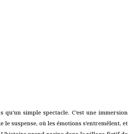
s qu’un simple spectacle. C’est une immersion
ie le suspense, où les émotions s’entremêlent, et
L’histoire prend racine dans le village fictif de