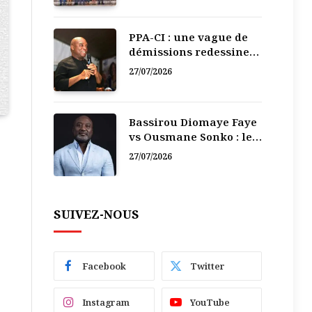
PPA-CI : une vague de
démissions redessine
la recomposition
27/07/2026
politique
Bassirou Diomaye Faye
vs Ousmane Sonko : le
vacarme du pouvoir ne
27/07/2026
doit pas faire oublier
les liens de la
Fraternité
SUIVEZ-NOUS
Facebook
Twitter
Instagram
YouTube