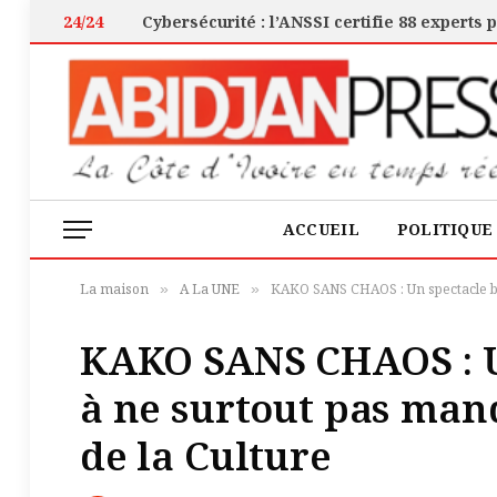
24/24
ACCUEIL
POLITIQUE
La maison
A La UNE
KAKO SANS CHAOS : Un spectacle bo
»
»
KAKO SANS CHAOS : U
à ne surtout pas man
de la Culture