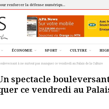
Cybersécurité : l’ANSSI certifie 88 experts pour renforcer la défense numérique de la Côte d’Ivoire
ÉCONOMIE
SPORT
CULTURE
HIG
uleversant à ne surtout pas manquer ce vendredi au Palais de la Culture
n spectacle bouleversan
quer ce vendredi au Palai