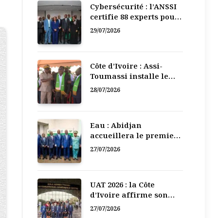
Cybersécurité : l’ANSSI
certifie 88 experts pour
renforcer la défense
29/07/2026
numérique de la Côte
d’Ivoire
Côte d’Ivoire : Assi-
Toumassi installe le
bureau exécutif de sa
28/07/2026
mutuelle de
développement
Eau : Abidjan
accueillera le premier
Forum régional de
27/07/2026
l’Eau de l’Afrique de
l’Ouest
UAT 2026 : la Côte
d’Ivoire affirme son
leadership numérique
27/07/2026
en Afrique