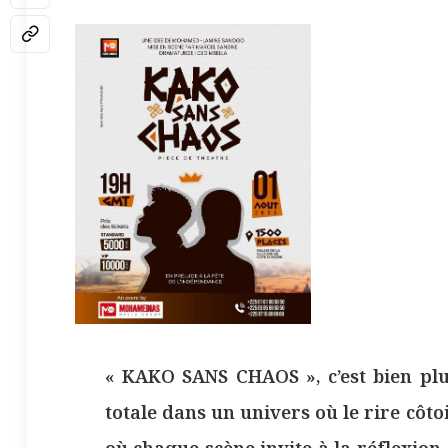
« KAKO SANS CHAOS », c’est bien plu
totale dans un univers où le rire côto
où chaque scène invite à la réflexion. 