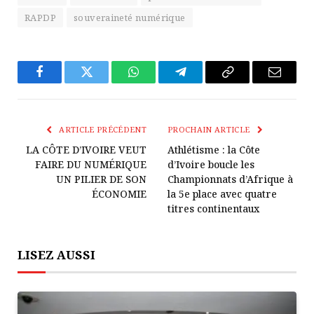
RAPDP
souveraineté numérique
Facebook
Twitter
WhatsApp
Télégramme
Copier
E-
Le
mail
Lien
ARTICLE PRÉCÉDENT
PROCHAIN ARTICLE
LA CÔTE D’IVOIRE VEUT
Athlétisme : la Côte
FAIRE DU NUMÉRIQUE
d’Ivoire boucle les
UN PILIER DE SON
Championnats d’Afrique à
ÉCONOMIE
la 5e place avec quatre
titres continentaux
LISEZ AUSSI