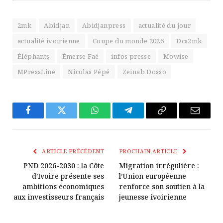
2mk
Abidjan
Abidjanpress
actualité du jour
actualité ivoirienne
Coupe du monde 2026
Dcs2mk
Éléphants
Émerse Faé
infos presse
Mowise
MPressLine
Nicolas Pépé
Zeinab Dosso
Facebook
Twitter
WhatsApp
Télégramme
Copier
E-
Le
mail
Lien
ARTICLE PRÉCÉDENT
PROCHAIN ARTICLE
PND 2026-2030 : la Côte
Migration irrégulière :
d’Ivoire présente ses
l’Union européenne
ambitions économiques
renforce son soutien à la
aux investisseurs français
jeunesse ivoirienne