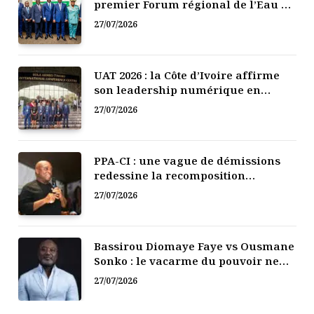
premier Forum régional de l’Eau de
l’Afrique de l’Ouest
27/07/2026
UAT 2026 : la Côte d’Ivoire affirme
son leadership numérique en
Afrique
27/07/2026
PPA-CI : une vague de démissions
redessine la recomposition
politique
27/07/2026
Bassirou Diomaye Faye vs Ousmane
Sonko : le vacarme du pouvoir ne
doit pas faire oublier les liens de la
27/07/2026
Fraternité