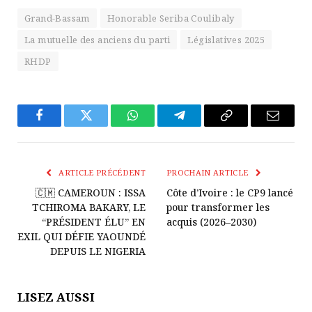
Grand-Bassam
Honorable Seriba Coulibaly
La mutuelle des anciens du parti
Législatives 2025
RHDP
Facebook
Twitter
WhatsApp
Télégramme
Copier
E-
Le
mail
Lien
ARTICLE PRÉCÉDENT
PROCHAIN ARTICLE
🇨🇲 CAMEROUN : ISSA
Côte d’Ivoire : le CP9 lancé
TCHIROMA BAKARY, LE
pour transformer les
“PRÉSIDENT ÉLU” EN
acquis (2026–2030)
EXIL QUI DÉFIE YAOUNDÉ
DEPUIS LE NIGERIA
LISEZ AUSSI