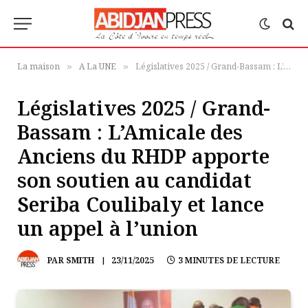
La maison
A La UNE
Législatives 2025 / Grand-Bassam : L’Amicale des Anciens du RHDP apporte son soutien au candidat Seriba Coulibaly et lance un appel à l’union
»
»
Législatives 2025 / Grand-
Bassam : L’Amicale des
Anciens du RHDP apporte
son soutien au candidat
Seriba Coulibaly et lance
un appel à l’union
PAR
SMITH
23/11/2025
3 MINUTES DE LECTURE