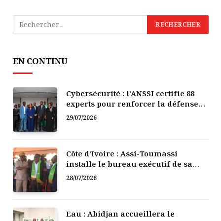
EN CONTINU
Cybersécurité : l’ANSSI certifie 88
experts pour renforcer la défense
numérique de la Côte d’Ivoire
29/07/2026
Côte d’Ivoire : Assi-Toumassi
installe le bureau exécutif de sa
mutuelle de développement
28/07/2026
Eau : Abidjan accueillera le