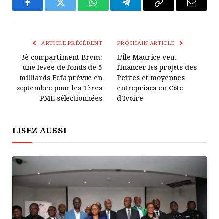
Facebook
Twitter
WhatsApp
Télégramme
Copier
E-
Le
mail
Lien
ARTICLE PRÉCÉDENT
PROCHAIN ARTICLE
3è compartiment Brvm:
L’Île Maurice veut
une levée de fonds de 5
financer les projets des
milliards Fcfa prévue en
Petites et moyennes
septembre pour les 1ères
entreprises en Côte
PME sélectionnées
d’Ivoire
LISEZ AUSSI