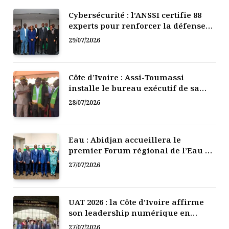
Cybersécurité : l’ANSSI certifie 88
experts pour renforcer la défense
numérique de la Côte d’Ivoire
29/07/2026
Côte d’Ivoire : Assi-Toumassi
installe le bureau exécutif de sa
mutuelle de développement
28/07/2026
Eau : Abidjan accueillera le
premier Forum régional de l’Eau de
l’Afrique de l’Ouest
27/07/2026
UAT 2026 : la Côte d’Ivoire affirme
son leadership numérique en
Afrique
27/07/2026