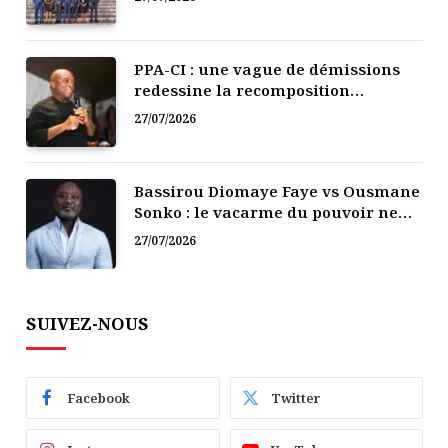
PPA-CI : une vague de démissions
redessine la recomposition
politique
27/07/2026
Bassirou Diomaye Faye vs Ousmane
Sonko : le vacarme du pouvoir ne
doit pas faire oublier les liens de la
27/07/2026
Fraternité
SUIVEZ-NOUS
Facebook
Twitter