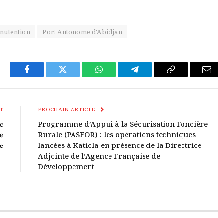
nutention
Port Autonome d'Abidjan
Facebook
Twitter
WhatsApp
Télégramme
Copier
E-
Le
mai
Lien
T
PROCHAIN ARTICLE
𝐜
Programme d’Appui à la Sécurisation Foncière
𝐞
Rurale (PASFOR) : les opérations techniques
𝐞
lancées à Katiola en présence de la Directrice
Adjointe de l’Agence Française de
Développement