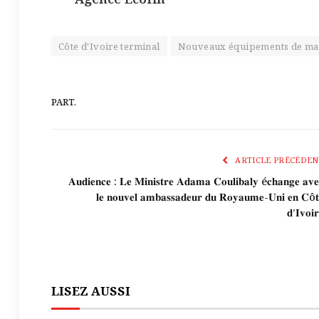
Côte d'Ivoire terminal
Nouveaux équipements de ma
PART.
ARTICLE PRÉCÉDEN
𝐀𝐮𝐝𝐢𝐞𝐧𝐜𝐞 : 𝐋𝐞 𝐌𝐢𝐧𝐢𝐬𝐭𝐫𝐞 𝐀𝐝𝐚𝐦𝐚 𝐂𝐨𝐮𝐥𝐢𝐛𝐚𝐥𝐲 é𝐜𝐡𝐚𝐧𝐠𝐞 𝐚𝐯𝐞
𝐥𝐞 𝐧𝐨𝐮𝐯𝐞𝐥 𝐚𝐦𝐛𝐚𝐬𝐬𝐚𝐝𝐞𝐮𝐫 𝐝𝐮 𝐑𝐨𝐲𝐚𝐮𝐦𝐞-𝐔𝐧𝐢 𝐞𝐧 𝐂ô𝐭
𝐝’𝐈𝐯𝐨𝐢
LISEZ AUSSI