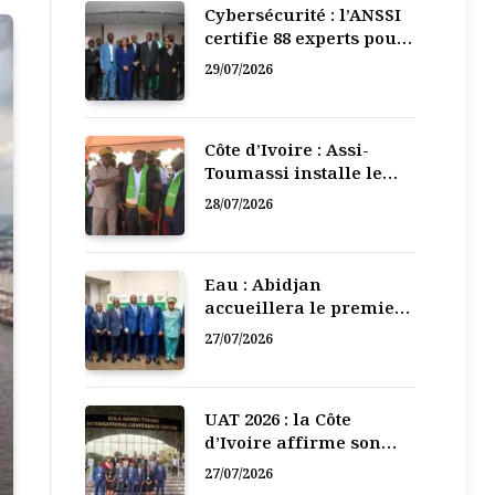
Cybersécurité : l’ANSSI
certifie 88 experts pour
renforcer la défense
29/07/2026
numérique de la Côte
d’Ivoire
Côte d’Ivoire : Assi-
Toumassi installe le
bureau exécutif de sa
28/07/2026
mutuelle de
développement
Eau : Abidjan
accueillera le premier
Forum régional de
27/07/2026
l’Eau de l’Afrique de
l’Ouest
UAT 2026 : la Côte
d’Ivoire affirme son
leadership numérique
27/07/2026
en Afrique