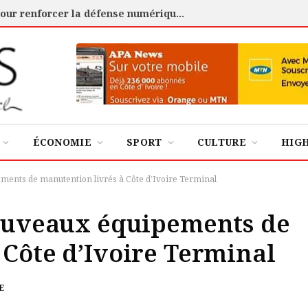
Cybersécurité : l’ANSSI certifie 88 experts pour renforcer la défense numérique de la Côte d’Ivoire
ÉCONOMIE
SPORT
CULTURE
HIG
ements de manutention livrés à Côte d’Ivoire Terminal
nouveaux équipements de
 Côte d’Ivoire Terminal
E