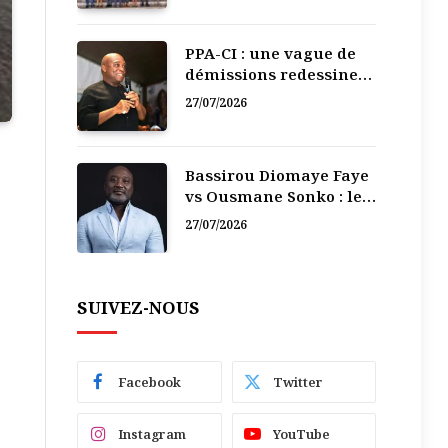
PPA-CI : une vague de
démissions redessine
la recomposition
27/07/2026
politique
Bassirou Diomaye Faye
vs Ousmane Sonko : le
vacarme du pouvoir ne
27/07/2026
doit pas faire oublier
les liens de la
Fraternité
SUIVEZ-NOUS
Facebook
Twitter
Instagram
YouTube