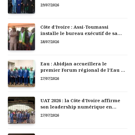
numérique de la Côte d’Ivoire
29/07/2026
Côte d’Ivoire : Assi-Toumassi
installe le bureau exécutif de sa
mutuelle de développement
28/07/2026
Eau : Abidjan accueillera le
premier Forum régional de l’Eau de
l’Afrique de l’Ouest
27/07/2026
UAT 2026 : la Côte d’Ivoire affirme
son leadership numérique en
Afrique
27/07/2026