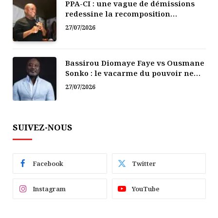
PPA-CI : une vague de démissions
redessine la recomposition
politique
27/07/2026
Bassirou Diomaye Faye vs Ousmane
Sonko : le vacarme du pouvoir ne
doit pas faire oublier les liens de la
27/07/2026
Fraternité
SUIVEZ-NOUS
Facebook
Twitter
Instagram
YouTube