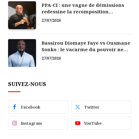
PPA-CI : une vague de démissions
redessine la recomposition
politique
27/07/2026
Bassirou Diomaye Faye vs Ousmane
Sonko : le vacarme du pouvoir ne
doit pas faire oublier les liens de la
27/07/2026
Fraternité
SUIVEZ-NOUS
Facebook
Twitter
Instagram
YouTube