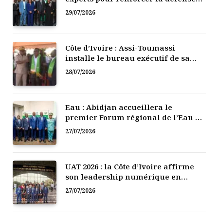
numérique de la Côte d’Ivoire
29/07/2026
Côte d’Ivoire : Assi-Toumassi
installe le bureau exécutif de sa
mutuelle de développement
28/07/2026
Eau : Abidjan accueillera le
premier Forum régional de l’Eau de
l’Afrique de l’Ouest
27/07/2026
UAT 2026 : la Côte d’Ivoire affirme
son leadership numérique en
Afrique
27/07/2026