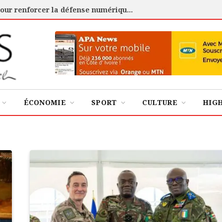
Cybersécurité : l’ANSSI certifie 88 experts pour renforcer la défense numérique de la Côte d’Ivoire
ÉCONOMIE
SPORT
CULTURE
HIG