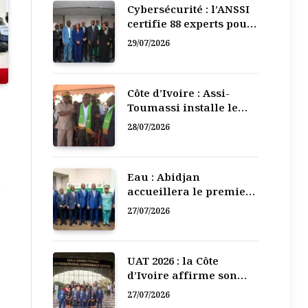
Cybersécurité : l’ANSSI
certifie 88 experts pour
renforcer la défense
29/07/2026
numérique de la Côte
d’Ivoire
Côte d’Ivoire : Assi-
Toumassi installe le
bureau exécutif de sa
28/07/2026
mutuelle de
développement
Eau : Abidjan
,
accueillera le premier
Forum régional de
27/07/2026
l’Eau de l’Afrique de
l’Ouest
UAT 2026 : la Côte
d’Ivoire affirme son
leadership numérique
27/07/2026
en Afrique