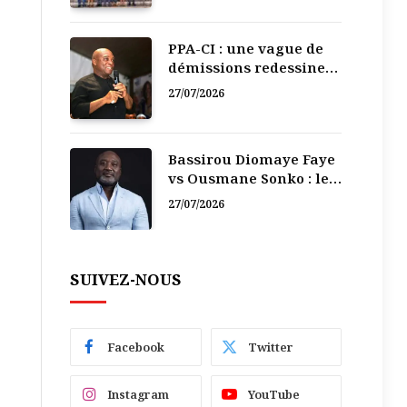
PPA-CI : une vague de
démissions redessine
la recomposition
27/07/2026
politique
Bassirou Diomaye Faye
vs Ousmane Sonko : le
vacarme du pouvoir ne
27/07/2026
doit pas faire oublier
les liens de la
Fraternité
SUIVEZ-NOUS
Facebook
Twitter
Instagram
YouTube