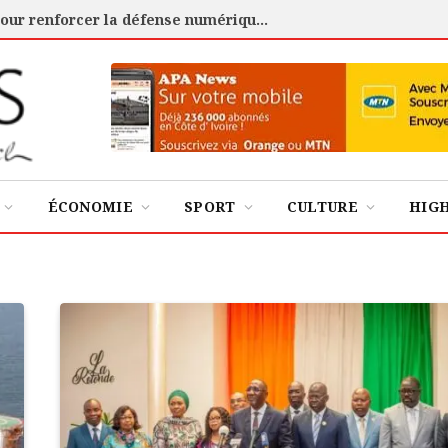
Cybersécurité : l’ANSSI certifie 88 experts pour renforcer la défense numérique de la Côte d’Ivoire
ÉCONOMIE
SPORT
CULTURE
HIG