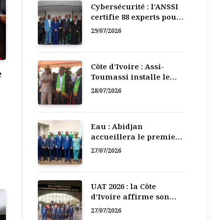
Cybersécurité : l’ANSSI
certifie 88 experts pour
renforcer la défense
29/07/2026
numérique de la Côte
d’Ivoire
Côte d’Ivoire : Assi-
e
Toumassi installe le
bureau exécutif de sa
28/07/2026
mutuelle de
développement
Eau : Abidjan
accueillera le premier
Forum régional de
27/07/2026
l’Eau de l’Afrique de
l’Ouest
UAT 2026 : la Côte
d’Ivoire affirme son
leadership numérique
27/07/2026
en Afrique