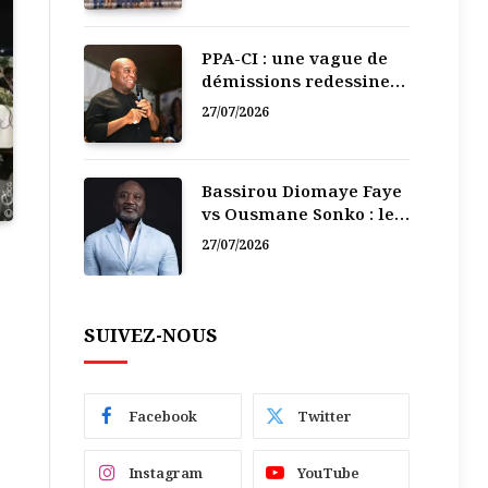
PPA-CI : une vague de
démissions redessine
la recomposition
27/07/2026
politique
Bassirou Diomaye Faye
vs Ousmane Sonko : le
vacarme du pouvoir ne
27/07/2026
doit pas faire oublier
les liens de la
Fraternité
SUIVEZ-NOUS
Facebook
Twitter
Instagram
YouTube