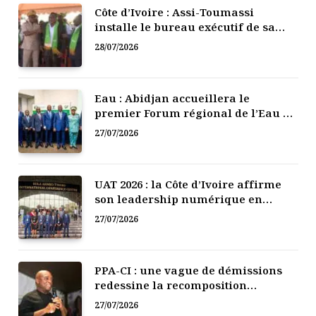
Côte d’Ivoire : Assi-Toumassi
installe le bureau exécutif de sa
mutuelle de développement
28/07/2026
Eau : Abidjan accueillera le
premier Forum régional de l’Eau de
l’Afrique de l’Ouest
27/07/2026
UAT 2026 : la Côte d’Ivoire affirme
son leadership numérique en
Afrique
27/07/2026
PPA-CI : une vague de démissions
redessine la recomposition
politique
27/07/2026