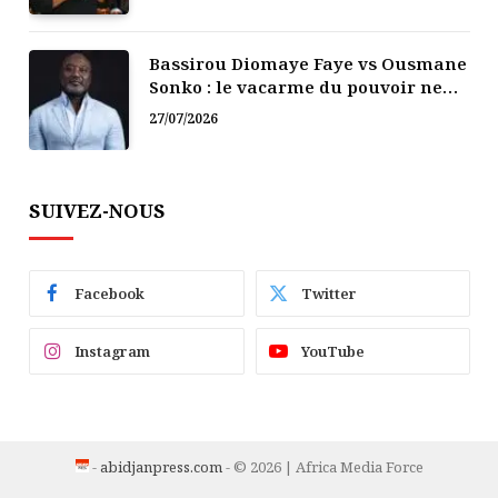
Bassirou Diomaye Faye vs Ousmane
Sonko : le vacarme du pouvoir ne
doit pas faire oublier les liens de la
27/07/2026
Fraternité
SUIVEZ-NOUS
Facebook
Twitter
Instagram
YouTube
-
abidjanpress.com
- © 2026 | Africa Media Force