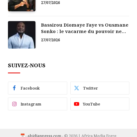
politique
27/07/2026
Bassirou Diomaye Faye vs Ousmane
Sonko : le vacarme du pouvoir ne
doit pas faire oublier les liens de la
27/07/2026
Fraternité
SUIVEZ-NOUS
Facebook
Twitter
Instagram
YouTube
-
abidjanpress.com
- © 2026 | Africa Media Force