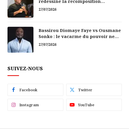
redessine la recomposition
politique
27/07/2026
Bassirou Diomaye Faye vs Ousmane
Sonko : le vacarme du pouvoir ne
doit pas faire oublier les liens de la
27/07/2026
Fraternité
SUIVEZ-NOUS
Facebook
Twitter
Instagram
YouTube