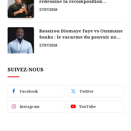
redessine la recomposition
politique
27/07/2026
Bassirou Diomaye Faye vs Ousmane
Sonko : le vacarme du pouvoir ne
doit pas faire oublier les liens de la
27/07/2026
Fraternité
SUIVEZ-NOUS
Facebook
Twitter
Instagram
YouTube