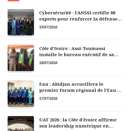
Cybersécurité : l’ANSSI certifie 88
experts pour renforcer la défense
numérique de la Côte d’Ivoire
29/07/2026
Côte d’Ivoire : Assi-Toumassi
installe le bureau exécutif de sa
mutuelle de développement
28/07/2026
Eau : Abidjan accueillera le
premier Forum régional de l’Eau de
l’Afrique de l’Ouest
27/07/2026
UAT 2026 : la Côte d’Ivoire affirme
son leadership numérique en