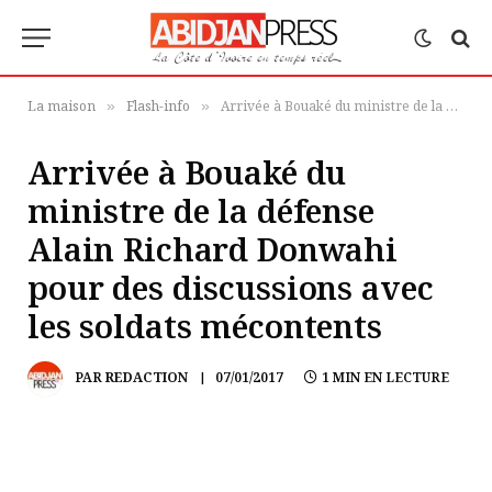
La maison
Flash-info
Arrivée à Bouaké du ministre de la défense Alain Richard Donwahi pour des discussions avec les soldats mécontents
»
»
Arrivée à Bouaké du
ministre de la défense
Alain Richard Donwahi
pour des discussions avec
les soldats mécontents
PAR
REDACTION
07/01/2017
1 MIN EN LECTURE