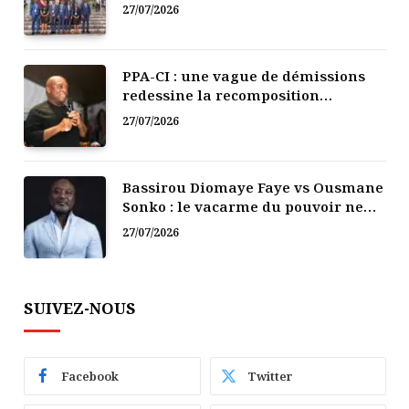
Afrique
27/07/2026
PPA-CI : une vague de démissions
redessine la recomposition
politique
27/07/2026
Bassirou Diomaye Faye vs Ousmane
Sonko : le vacarme du pouvoir ne
doit pas faire oublier les liens de la
27/07/2026
Fraternité
SUIVEZ-NOUS
Facebook
Twitter