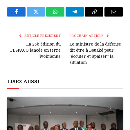
Facebook
Twitter
WhatsApp
Télégramme
Copier
E-
Le
mail
Lien
ARTICLE PRÉCÉDENT
PROCHAIN ARTICLE
La 25è édition du
Le ministre de la défense
FESPACO lancée en terre
dit être à Bouaké pour
ivoirienne
‘’écouter et apaiser’’ la
situation
LISEZ AUSSI