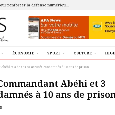
Cybersécurité : l’ANSSI certifie 88 experts pour renforcer la défense numérique de la Côte d’Ivoire
ÉCONOMIE
SPORT
CULTURE
HIG
 Abéhi et 3 de ses co-accusés condamnés à 10 ans de prison
e Commandant Abéhi et 3
ndamnés à 10 ans de priso
RE