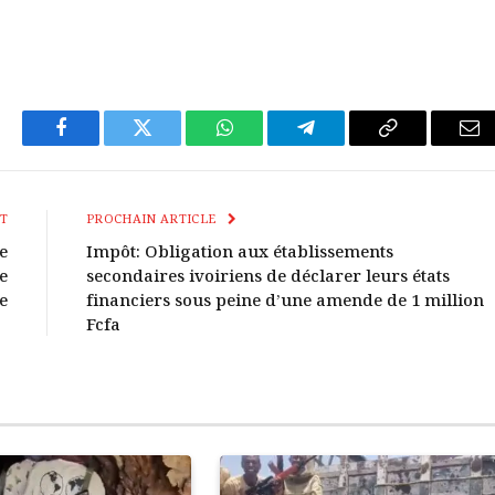
Facebook
Twitter
WhatsApp
Télégramme
Copier
E-
Le
mai
Lien
T
PROCHAIN ARTICLE
e
Impôt: Obligation aux établissements
e
secondaires ivoiriens de déclarer leurs états
e
financiers sous peine d’une amende de 1 million
Fcfa