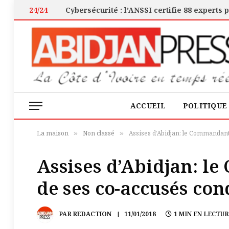
24/24
ACCUEIL
POLITIQUE
La maison
Non classé
Assises d’Abidjan: le Commandant
»
»
Assises d’Abidjan: l
de ses co-accusés co
PAR
REDACTION
11/01/2018
1 MIN EN LECTU