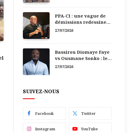
PPA-CI : une vague de
démissions redessine
la recomposition
27/07/2026
politique
Bassirou Diomaye Faye
el
vs Ousmane Sonko : le
vacarme du pouvoir ne
27/07/2026
doit pas faire oublier
les liens de la
Fraternité
SUIVEZ-NOUS
Facebook
Twitter
Instagram
YouTube