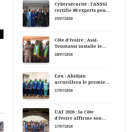
Cybersécurité : l’ANSSI
certifie 88 experts pour
renforcer la défense
29/07/2026
numérique de la Côte
d’Ivoire
Côte d’Ivoire : Assi-
Toumassi installe le
l
bureau exécutif de sa
28/07/2026
mutuelle de
développement
Eau : Abidjan
accueillera le premier
Forum régional de
27/07/2026
l’Eau de l’Afrique de
l’Ouest
UAT 2026 : la Côte
d’Ivoire affirme son
leadership numérique
27/07/2026
en Afrique