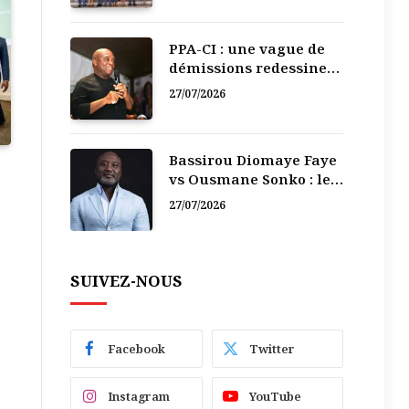
PPA-CI : une vague de
démissions redessine
la recomposition
27/07/2026
politique
Bassirou Diomaye Faye
vs Ousmane Sonko : le
vacarme du pouvoir ne
27/07/2026
doit pas faire oublier
les liens de la
Fraternité
SUIVEZ-NOUS
Facebook
Twitter
Instagram
YouTube