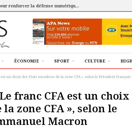
Cybersécurité : l’ANSSI certifie 88 experts pour renforcer la défense numérique de la Côte d’Ivoire
ÉCONOMIE
SPORT
CULTURE
HIG
est un choix des Etats membres de la zone CFA », selon le Président frança
Le franc CFA est un choix
la zone CFA », selon le
 Emmanuel Macron