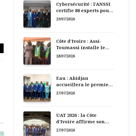
Cybersécurité : l’ANSSI
certifie 88 experts pour
renforcer la défense
29/07/2026
numérique de la Côte
d’Ivoire
Côte d’Ivoire : Assi-
Toumassi installe le
bureau exécutif de sa
28/07/2026
mutuelle de
l
développement
Eau : Abidjan
accueillera le premier
Forum régional de
27/07/2026
l’Eau de l’Afrique de
l’Ouest
UAT 2026 : la Côte
d’Ivoire affirme son
leadership numérique
27/07/2026
en Afrique