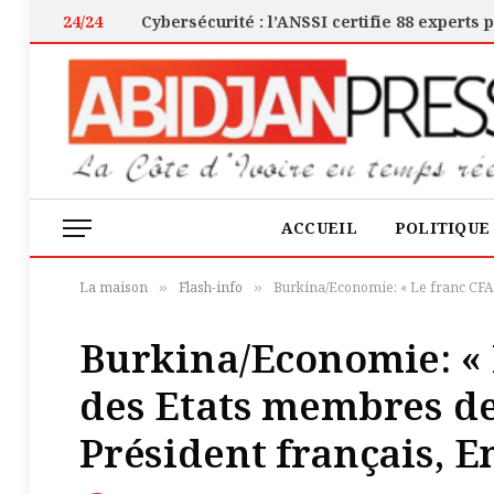
24/24
ACCUEIL
POLITIQUE
La maison
Flash-info
Burkina/Economie: « Le franc CFA 
»
»
Burkina/Economie: « 
des Etats membres de 
Président français,