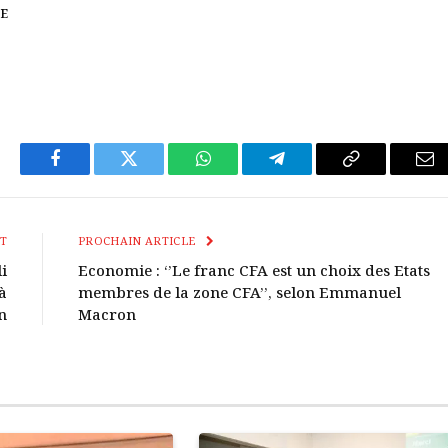
RE
Facebook
Twitter
WhatsApp
Télégramme
Copier
E-
Le
mai
Lien
T
PROCHAIN ARTICLE
i
Economie : ‘’Le franc CFA est un choix des Etats
à
membres de la zone CFA’’, selon Emmanuel
n
Macron