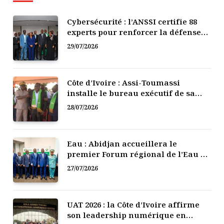
Cybersécurité : l’ANSSI certifie 88
experts pour renforcer la défense
numérique de la Côte d’Ivoire
29/07/2026
Côte d’Ivoire : Assi-Toumassi
installe le bureau exécutif de sa
mutuelle de développement
28/07/2026
Eau : Abidjan accueillera le
premier Forum régional de l’Eau de
l’Afrique de l’Ouest
27/07/2026
UAT 2026 : la Côte d’Ivoire affirme
son leadership numérique en