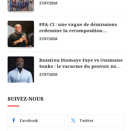
Afrique
27/07/2026
PPA-CI : une vague de démissions
redessine la recomposition
politique
27/07/2026
Bassirou Diomaye Faye vs Ousmane
Sonko : le vacarme du pouvoir ne
doit pas faire oublier les liens de la
27/07/2026
Fraternité
SUIVEZ-NOUS
Facebook
Twitter