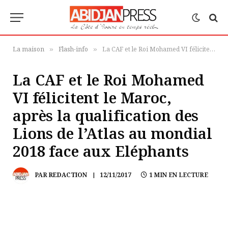
La maison
Flash-info
La CAF et le Roi Mohamed VI félicitent le Maroc, après la qualification des Lions de l’Atlas au mondial 2018 face aux Eléphants
»
»
La CAF et le Roi Mohamed
VI félicitent le Maroc,
après la qualification des
Lions de l’Atlas au mondial
2018 face aux Eléphants
PAR
REDACTION
12/11/2017
1 MIN EN LECTURE