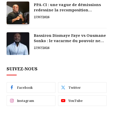
PPA-CI : une vague de démissions
redessine la recomposition
politique
27/07/2026
Bassirou Diomaye Faye vs Ousmane
Sonko : le vacarme du pouvoir ne
doit pas faire oublier les liens de la
27/07/2026
Fraternité
SUIVEZ-NOUS
Facebook
Twitter
Instagram
YouTube