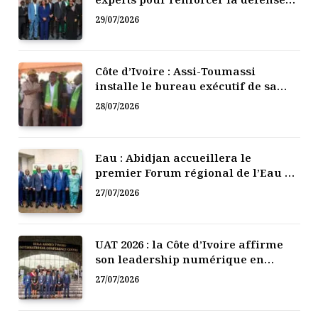
numérique de la Côte d’Ivoire
29/07/2026
Côte d’Ivoire : Assi-Toumassi
installe le bureau exécutif de sa
mutuelle de développement
28/07/2026
Eau : Abidjan accueillera le
premier Forum régional de l’Eau de
l’Afrique de l’Ouest
27/07/2026
UAT 2026 : la Côte d’Ivoire affirme
son leadership numérique en
Afrique
27/07/2026