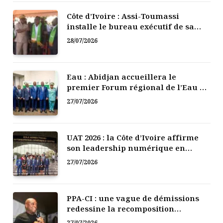
Côte d’Ivoire : Assi-Toumassi
installe le bureau exécutif de sa
mutuelle de développement
28/07/2026
Eau : Abidjan accueillera le
premier Forum régional de l’Eau de
l’Afrique de l’Ouest
27/07/2026
UAT 2026 : la Côte d’Ivoire affirme
son leadership numérique en
Afrique
27/07/2026
PPA-CI : une vague de démissions
redessine la recomposition
politique
27/07/2026