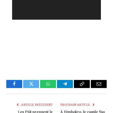
Facebook
Twitter
WhatsApp
Télégramme
Copier
E-
Le
mail
Lien
ARTICLE PRÉCÉDENT
PROCHAIN ARTICLE
Les FSR prennent le
À Dimbokro, le couple Yao