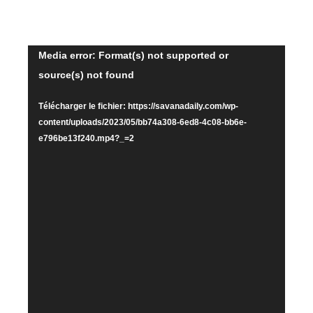
Lecteur
Media error: Format(s) not supported or
source(s) not found
vidéo
Télécharger le fichier: https://savanadaily.com/wp-
content/uploads/2023/05/bb74a308-6ed8-4c08-bb6e-
e796be13f240.mp4?_=2