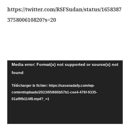
https://twitter.com/RSFSudan/status/1658387
375800610820?s=20
Lecteur
Media error: Format(s) not supported or source(s) not
found
vidéo
Télécharger le fichier: https://savanadaily.com/wp-
content/uploads/2023/05/680b57b1-cee4-476f-9335-
01af9fb114f8.mp4?_=1