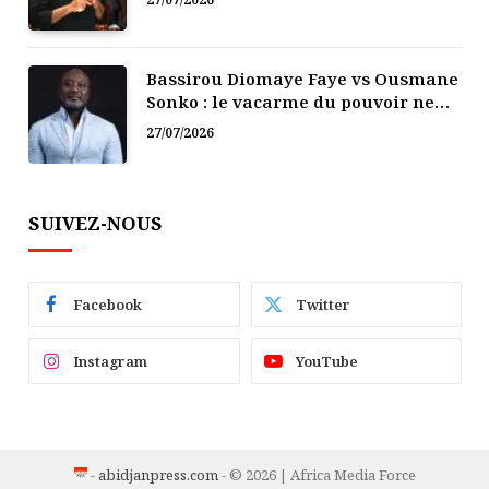
Bassirou Diomaye Faye vs Ousmane
Sonko : le vacarme du pouvoir ne
doit pas faire oublier les liens de la
27/07/2026
Fraternité
SUIVEZ-NOUS
Facebook
Twitter
Instagram
YouTube
-
abidjanpress.com
- © 2026 | Africa Media Force