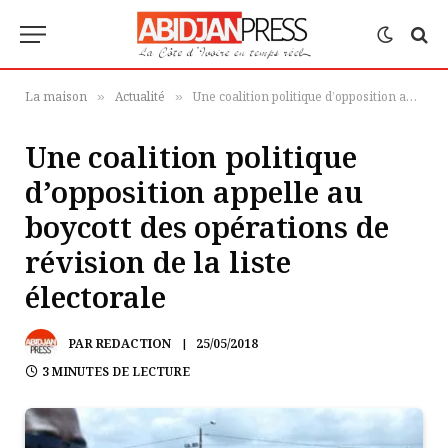
La maison
Actualité
Une coalition politique d’opposition appelle au boycott des opérations de révision de la liste électorale
»
»
Une coalition politique
d’opposition appelle au
boycott des opérations de
révision de la liste
électorale
PAR
REDACTION
25/05/2018
3 MINUTES DE LECTURE