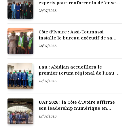
experts pour renforcer la défense
numérique de la Côte d’Ivoire
29/07/2026
Côte d’Ivoire : Assi-Toumassi
installe le bureau exécutif de sa
mutuelle de développement
28/07/2026
Eau : Abidjan accueillera le
premier Forum régional de l’Eau de
l’Afrique de l’Ouest
27/07/2026
UAT 2026 : la Côte d’Ivoire affirme
son leadership numérique en
Afrique
27/07/2026