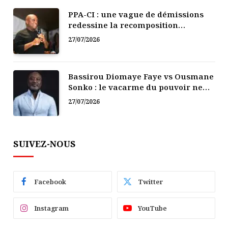
PPA-CI : une vague de démissions
redessine la recomposition
politique
27/07/2026
Bassirou Diomaye Faye vs Ousmane
Sonko : le vacarme du pouvoir ne
doit pas faire oublier les liens de la
27/07/2026
Fraternité
SUIVEZ-NOUS
Facebook
Twitter
Instagram
YouTube