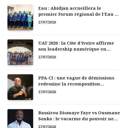
Eau : Abidjan accueillera le
premier Forum régional de l’Eau de
l’Afrique de l’Ouest
27/07/2026
UAT 2026 : la Côte d’Ivoire affirme
son leadership numérique en
Afrique
27/07/2026
PPA-CI : une vague de démissions
redessine la recomposition
politique
27/07/2026
Bassirou Diomaye Faye vs Ousmane
Sonko : le vacarme du pouvoir ne
doit pas faire oublier les liens de la
27/07/2026