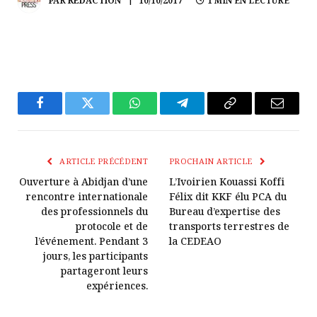
PAR
REDACTION
10/10/2017
1 MIN EN LECTURE
Facebook
Twitter
WhatsApp
Télégramme
Copier
E-
Le
mail
Lien
ARTICLE PRÉCÉDENT
PROCHAIN ARTICLE
Ouverture à Abidjan d’une
L’Ivoirien Kouassi Koffi
rencontre internationale
Félix dit KKF élu PCA du
des professionnels du
Bureau d’expertise des
protocole et de
transports terrestres de
l’événement. Pendant 3
la CEDEAO
jours, les participants
partageront leurs
expériences.