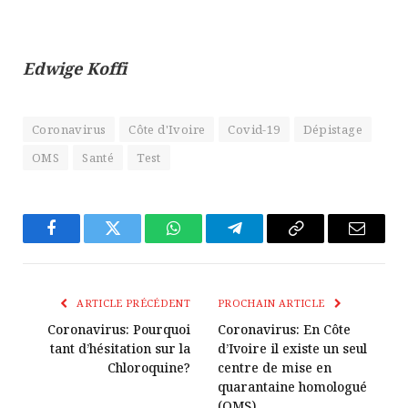
Edwige Koffi
Coronavirus
Côte d'Ivoire
Covid-19
Dépistage
OMS
Santé
Test
Facebook
Twitter
WhatsApp
Télégramme
Copier
E-
Le
mail
Lien
ARTICLE PRÉCÉDENT
PROCHAIN ARTICLE
Coronavirus: Pourquoi
Coronavirus: En Côte
tant d’hésitation sur la
d’Ivoire il existe un seul
Chloroquine?
centre de mise en
quarantaine homologué
(OMS)