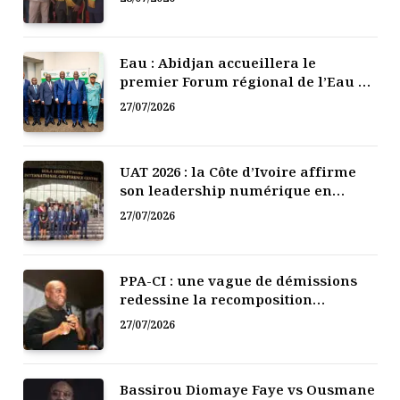
Eau : Abidjan accueillera le
premier Forum régional de l’Eau de
l’Afrique de l’Ouest
27/07/2026
UAT 2026 : la Côte d’Ivoire affirme
son leadership numérique en
Afrique
27/07/2026
PPA-CI : une vague de démissions
redessine la recomposition
politique
27/07/2026
Bassirou Diomaye Faye vs Ousmane