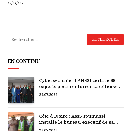
27/07/2026
EN CONTINU
Cybersécurité : l’ANSSI certifie 88
experts pour renforcer la défense
numérique de la Côte d’Ivoire
29/07/2026
Côte d’Ivoire : Assi-Toumassi
installe le bureau exécutif de sa
mutuelle de développement
28/07/2026