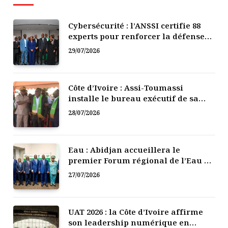
Cybersécurité : l’ANSSI certifie 88
experts pour renforcer la défense
numérique de la Côte d’Ivoire
29/07/2026
Côte d’Ivoire : Assi-Toumassi
installe le bureau exécutif de sa
mutuelle de développement
28/07/2026
Eau : Abidjan accueillera le
premier Forum régional de l’Eau de
l’Afrique de l’Ouest
27/07/2026
UAT 2026 : la Côte d’Ivoire affirme
son leadership numérique en