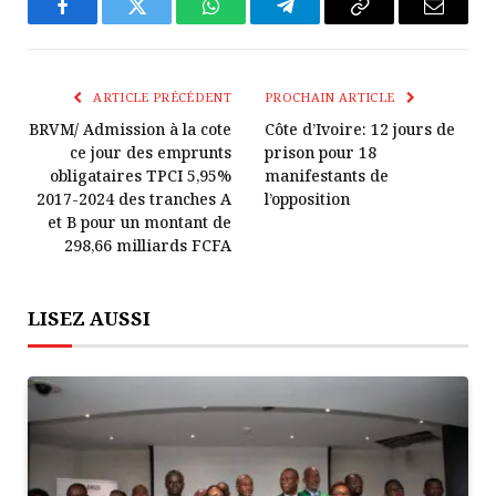
Facebook
Twitter
WhatsApp
Télégramme
Copier
E-
Le
mail
Lien
ARTICLE PRÉCÉDENT
PROCHAIN ARTICLE
BRVM/ Admission à la cote
Côte d’Ivoire: 12 jours de
ce jour des emprunts
prison pour 18
obligataires TPCI 5,95%
manifestants de
2017-2024 des tranches A
l’opposition
et B pour un montant de
298,66 milliards FCFA
LISEZ AUSSI