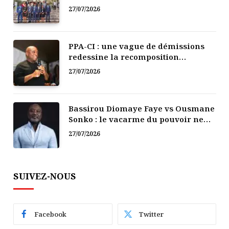
Afrique
27/07/2026
PPA-CI : une vague de démissions
redessine la recomposition
politique
27/07/2026
Bassirou Diomaye Faye vs Ousmane
Sonko : le vacarme du pouvoir ne
doit pas faire oublier les liens de la
27/07/2026
Fraternité
SUIVEZ-NOUS
Facebook
Twitter