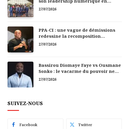
son leadership numérique en
Afrique
27/07/2026
PPA-CI : une vague de démissions
redessine la recomposition
politique
27/07/2026
Bassirou Diomaye Faye vs Ousmane
Sonko : le vacarme du pouvoir ne
doit pas faire oublier les liens de la
27/07/2026
Fraternité
SUIVEZ-NOUS
Facebook
Twitter