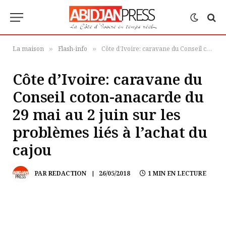
La maison
Flash-info
Côte d’Ivoire: caravane du Conseil coton-anacarde du 29 mai au 2 juin sur les problèmes liés à l’achat du cajou
»
»
Côte d’Ivoire: caravane du
Conseil coton-anacarde du
29 mai au 2 juin sur les
problèmes liés à l’achat du
cajou
PAR
REDACTION
26/05/2018
1 MIN EN LECTURE