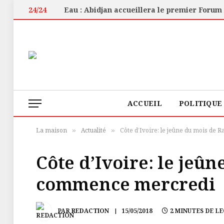
24/24
ACCUEIL
POLITIQUE
La maison
Actualité
Côte d’Ivoire: le jeûne du mois d
»
»
Côte d’Ivoire: le je
commence mercredi
PAR
REDACTION
15/05/2018
2 MINUTES DE L