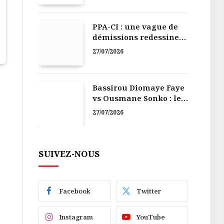
PPA-CI : une vague de
démissions redessine
la recomposition
27/07/2026
politique
Bassirou Diomaye Faye
vs Ousmane Sonko : le
vacarme du pouvoir ne
27/07/2026
doit pas faire oublier
les liens de la
Fraternité
SUIVEZ-NOUS
Facebook
Twitter
Instagram
YouTube