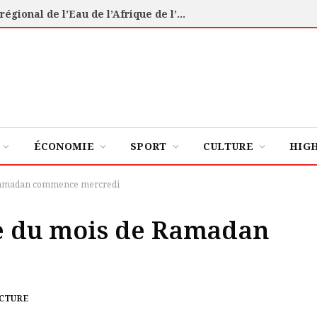
Eau : Abidjan accueillera le premier Forum régional de l’Eau de l’Afrique de l’Ouest
ÉCONOMIE
SPORT
CULTURE
HIG
e Ramadan commence mercredi
ûne du mois de Ramadan
ECTURE