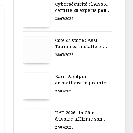
Cybersécurité : l’ANSSI
certifie 88 experts pour
renforcer la défense
29/07/2026
numérique de la Côte
d’Ivoire
Côte d’Ivoire : Assi-
Toumassi installe le
bureau exécutif de sa
28/07/2026
mutuelle de
développement
Eau : Abidjan
accueillera le premier
Forum régional de
27/07/2026
l’Eau de l’Afrique de
l’Ouest
UAT 2026 : la Côte
d’Ivoire affirme son
leadership numérique
27/07/2026
en Afrique