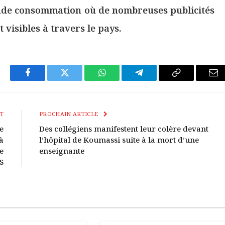
ande consommation où de nombreuses publicités
visibles à travers le pays.
Facebook
Twitter
WhatsApp
Télégramme
Copier
E-
Le
mai
Lien
T
PROCHAIN ARTICLE
e
Des collégiens manifestent leur colère devant
à
l’hôpital de Koumassi suite à la mort d’une
e
enseignante
S