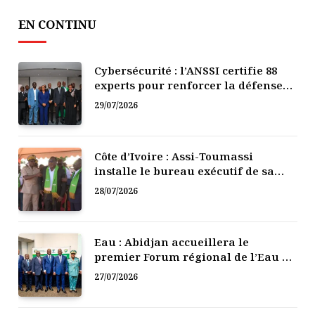
EN CONTINU
Cybersécurité : l’ANSSI certifie 88
experts pour renforcer la défense
numérique de la Côte d’Ivoire
29/07/2026
Côte d’Ivoire : Assi-Toumassi
installe le bureau exécutif de sa
mutuelle de développement
28/07/2026
Eau : Abidjan accueillera le
premier Forum régional de l’Eau de
l’Afrique de l’Ouest
27/07/2026