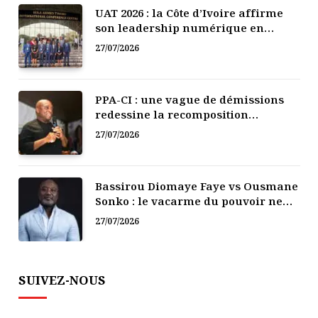
UAT 2026 : la Côte d’Ivoire affirme
son leadership numérique en
Afrique
27/07/2026
PPA-CI : une vague de démissions
redessine la recomposition
politique
27/07/2026
Bassirou Diomaye Faye vs Ousmane
Sonko : le vacarme du pouvoir ne
doit pas faire oublier les liens de la
27/07/2026
Fraternité
SUIVEZ-NOUS