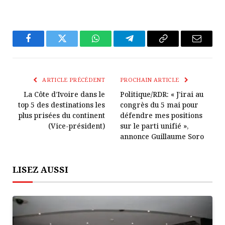
Facebook
Twitter
WhatsApp
Télégramme
Copier
E-
Le
mail
Lien
ARTICLE PRÉCÉDENT
PROCHAIN ARTICLE
La Côte d’Ivoire dans le
Politique/RDR: « J’irai au
top 5 des destinations les
congrès du 5 mai pour
plus prisées du continent
défendre mes positions
(Vice-président)
sur le parti unifié »,
annonce Guillaume Soro
LISEZ AUSSI