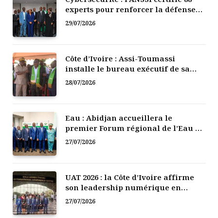
experts pour renforcer la défense
numérique de la Côte d’Ivoire
29/07/2026
Côte d’Ivoire : Assi-Toumassi
installe le bureau exécutif de sa
mutuelle de développement
28/07/2026
Eau : Abidjan accueillera le
premier Forum régional de l’Eau de
l’Afrique de l’Ouest
27/07/2026
UAT 2026 : la Côte d’Ivoire affirme
son leadership numérique en
Afrique
27/07/2026