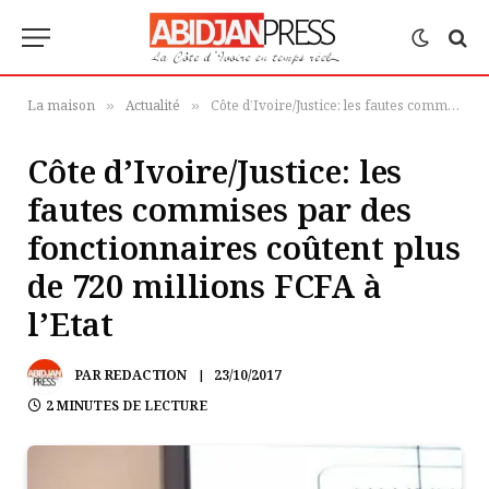
La maison
Actualité
Côte d’Ivoire/Justice: les fautes commises par des fonctionnaires coûtent plus de 720 millions FCFA à l’Etat
»
»
Côte d’Ivoire/Justice: les
fautes commises par des
fonctionnaires coûtent plus
de 720 millions FCFA à
l’Etat
PAR
REDACTION
23/10/2017
2 MINUTES DE LECTURE