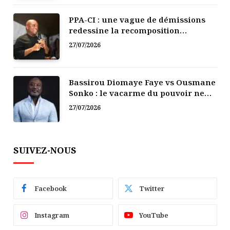
PPA-CI : une vague de démissions
redessine la recomposition
politique
27/07/2026
Bassirou Diomaye Faye vs Ousmane
Sonko : le vacarme du pouvoir ne
doit pas faire oublier les liens de la
27/07/2026
Fraternité
SUIVEZ-NOUS
Facebook
Twitter
Instagram
YouTube