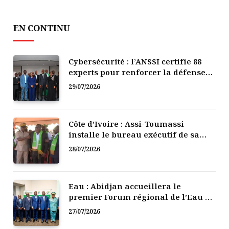
EN CONTINU
Cybersécurité : l’ANSSI certifie 88
experts pour renforcer la défense
numérique de la Côte d’Ivoire
29/07/2026
Côte d’Ivoire : Assi-Toumassi
installe le bureau exécutif de sa
mutuelle de développement
28/07/2026
Eau : Abidjan accueillera le
premier Forum régional de l’Eau de
l’Afrique de l’Ouest
27/07/2026