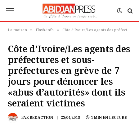
La maison
Flash-info
Côte d’Ivoire/Les agents des préfectures et sous-préfectures en grève de 7 jours pour dénoncer les «abus d’autorités» dont ils seraient victimes
»
»
Côte d’Ivoire/Les agents des
préfectures et sous-
préfectures en grève de 7
jours pour dénoncer les
«abus d’autorités» dont ils
seraient victimes
PAR
REDACTION
23/04/2018
1 MIN EN LECTURE