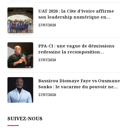
UAT 2026 : la Côte d’Ivoire affirme
son leadership numérique en
Afrique
27/07/2026
PPA-CI : une vague de démissions
redessine la recomposition
politique
27/07/2026
Bassirou Diomaye Faye vs Ousmane
Sonko : le vacarme du pouvoir ne
doit pas faire oublier les liens de la
27/07/2026
Fraternité
SUIVEZ-NOUS