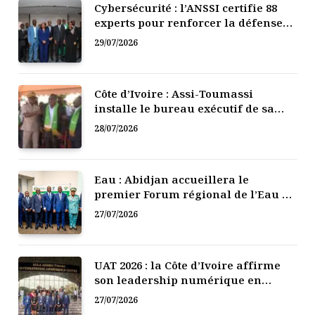
Cybersécurité : l’ANSSI certifie 88
experts pour renforcer la défense
numérique de la Côte d’Ivoire
29/07/2026
Côte d’Ivoire : Assi-Toumassi
installe le bureau exécutif de sa
mutuelle de développement
28/07/2026
Eau : Abidjan accueillera le
premier Forum régional de l’Eau de
l’Afrique de l’Ouest
27/07/2026
UAT 2026 : la Côte d’Ivoire affirme
son leadership numérique en
Afrique
27/07/2026