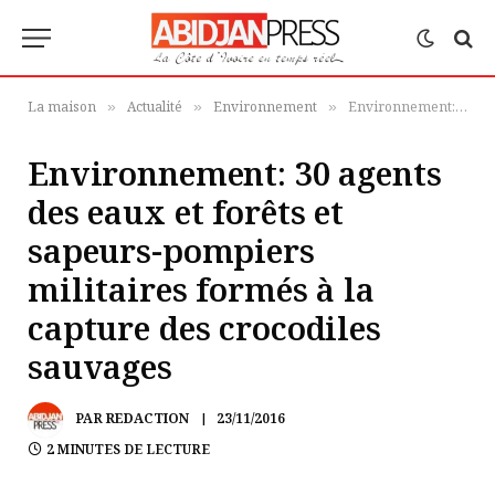
La maison
Actualité
Environnement
Environnement: 30 agents des eaux et forêts et sapeurs-pompiers militaires formés à la capture des crocodiles sauvages
»
»
»
Environnement: 30 agents
des eaux et forêts et
sapeurs-pompiers
militaires formés à la
capture des crocodiles
sauvages
PAR
REDACTION
23/11/2016
2 MINUTES DE LECTURE