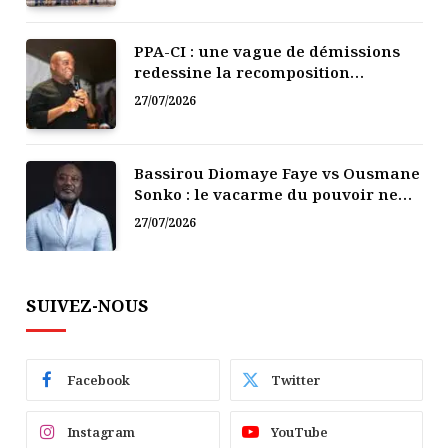
PPA-CI : une vague de démissions
redessine la recomposition
politique
27/07/2026
Bassirou Diomaye Faye vs Ousmane
Sonko : le vacarme du pouvoir ne
doit pas faire oublier les liens de la
27/07/2026
Fraternité
SUIVEZ-NOUS
Facebook
Twitter
Instagram
YouTube