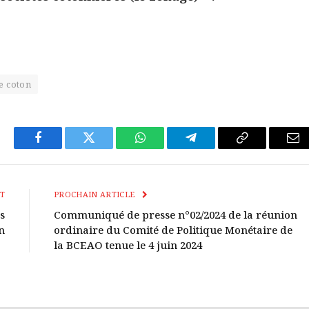
re coton
Facebook
Twitter
WhatsApp
Télégramme
Copier
E-
Le
mai
Lien
T
PROCHAIN ARTICLE
s
Communiqué de presse n°02/2024 de la réunion
n
ordinaire du Comité de Politique Monétaire de
la BCEAO tenue le 4 juin 2024