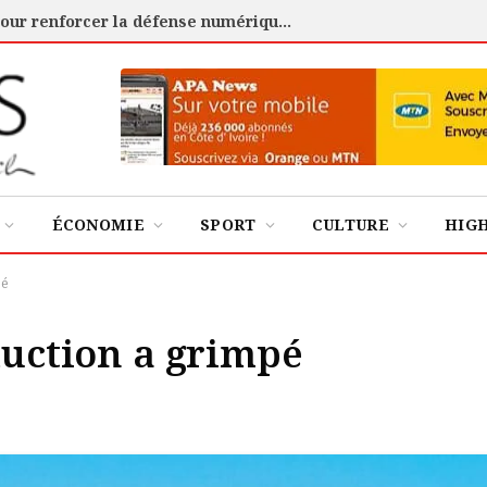
Cybersécurité : l’ANSSI certifie 88 experts pour renforcer la défense numérique de la Côte d’Ivoire
ÉCONOMIE
SPORT
CULTURE
HIG
pé
duction a grimpé