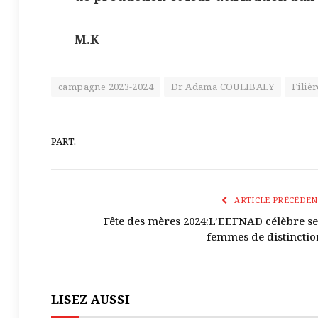
M.K
campagne 2023-2024
Dr Adama COULIBALY
Filiè
PART.
ARTICLE PRÉCÉDEN
Fête des mères 2024:L’EEFNAD célèbre se
femmes de distinctio
LISEZ AUSSI