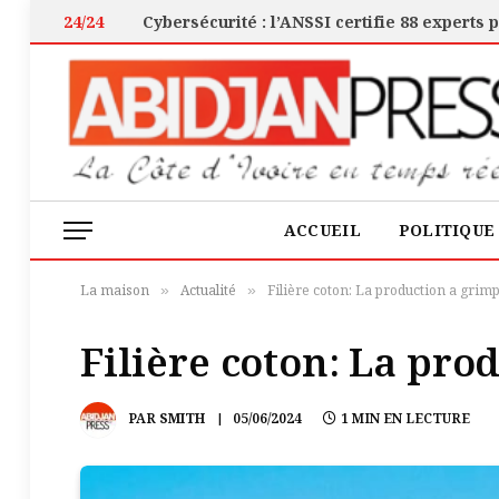
24/24
ACCUEIL
POLITIQUE
La maison
Actualité
Filière coton: La production a grim
»
»
Filière coton: La pro
PAR
SMITH
05/06/2024
1 MIN EN LECTURE