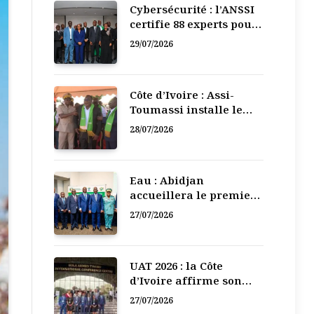
Cybersécurité : l’ANSSI
certifie 88 experts pour
renforcer la défense
29/07/2026
numérique de la Côte
d’Ivoire
Côte d’Ivoire : Assi-
Toumassi installe le
bureau exécutif de sa
28/07/2026
mutuelle de
développement
Eau : Abidjan
accueillera le premier
Forum régional de
27/07/2026
l’Eau de l’Afrique de
l’Ouest
UAT 2026 : la Côte
d’Ivoire affirme son
leadership numérique
27/07/2026
en Afrique