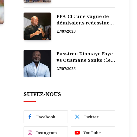
PPA-CI : une vague de
démissions redessine
la recomposition
27/07/2026
politique
Bassirou Diomaye Faye
vs Ousmane Sonko : le
vacarme du pouvoir ne
27/07/2026
doit pas faire oublier
les liens de la
Fraternité
SUIVEZ-NOUS
Facebook
Twitter
Instagram
YouTube