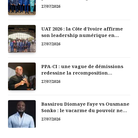
l’Afrique de l’Ouest
27/07/2026
UAT 2026 : la Côte d’Ivoire affirme
son leadership numérique en
Afrique
27/07/2026
PPA-CI : une vague de démissions
redessine la recomposition
politique
27/07/2026
Bassirou Diomaye Faye vs Ousmane
Sonko : le vacarme du pouvoir ne
doit pas faire oublier les liens de la
27/07/2026
Fraternité