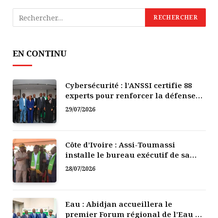
EN CONTINU
Cybersécurité : l’ANSSI certifie 88
experts pour renforcer la défense
numérique de la Côte d’Ivoire
29/07/2026
Côte d’Ivoire : Assi-Toumassi
installe le bureau exécutif de sa
mutuelle de développement
28/07/2026
Eau : Abidjan accueillera le
premier Forum régional de l’Eau de