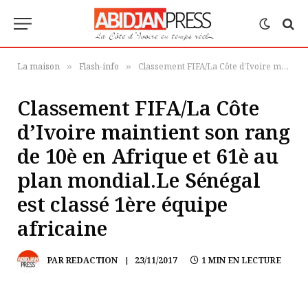
La maison
Flash-info
Classement FIFA/La Côte d’Ivoire maintient son rang de 10è en Afrique et 61è au plan mondial.Le Sénégal est classé 1ère équipe africaine
»
»
Classement FIFA/La Côte
d’Ivoire maintient son rang
de 10è en Afrique et 61è au
plan mondial.Le Sénégal
est classé 1ère équipe
africaine
PAR
REDACTION
23/11/2017
1 MIN EN LECTURE