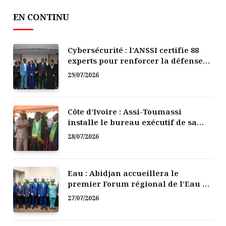
EN CONTINU
Cybersécurité : l’ANSSI certifie 88
experts pour renforcer la défense
numérique de la Côte d’Ivoire
29/07/2026
Côte d’Ivoire : Assi-Toumassi
installe le bureau exécutif de sa
mutuelle de développement
28/07/2026
Eau : Abidjan accueillera le
premier Forum régional de l’Eau de
l’Afrique de l’Ouest
27/07/2026