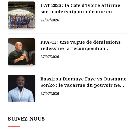
UAT 2026 : la Côte d’Ivoire affirme
son leadership numérique en
Afrique
27/07/2026
PPA-CI : une vague de démissions
redessine la recomposition
politique
27/07/2026
Bassirou Diomaye Faye vs Ousmane
Sonko : le vacarme du pouvoir ne
doit pas faire oublier les liens de la
27/07/2026
Fraternité
SUIVEZ-NOUS