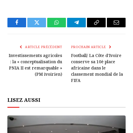
Facebook
Twitter
WhatsApp
Télégramme
Copier
E-
Le
mail
Lien
ARTICLE PRÉCÉDENT
PROCHAIN ARTICLE
Investissements agricoles
Football/ La Côte d’Ivoire
: la « conceptualisation du
conserve sa 10è place
PNIA II est remarquable »
africaine dans le
(PM ivoirien)
classement mondial de la
FIFA
LISEZ AUSSI