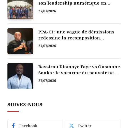
son leadership numérique en
Afrique
27/07/2026
PPA-CI : une vague de démissions
redessine la recomposition
politique
27/07/2026
Bassirou Diomaye Faye vs Ousmane
Sonko : le vacarme du pouvoir ne
doit pas faire oublier les liens de la
27/07/2026
Fraternité
SUIVEZ-NOUS
Facebook
Twitter