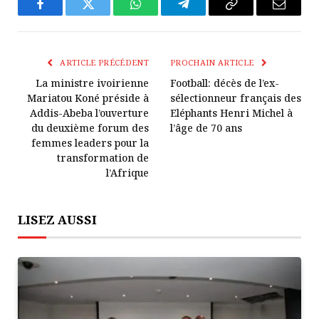
Facebook
Twitter
WhatsApp
Télégramme
Copier
E-
Le
mail
Lien
ARTICLE PRÉCÉDENT
PROCHAIN ARTICLE
La ministre ivoirienne
Football: décès de l’ex-
Mariatou Koné préside à
sélectionneur français des
Addis-Abeba l’ouverture
Eléphants Henri Michel à
du deuxième forum des
l’âge de 70 ans
femmes leaders pour la
transformation de
l’Afrique
LISEZ AUSSI