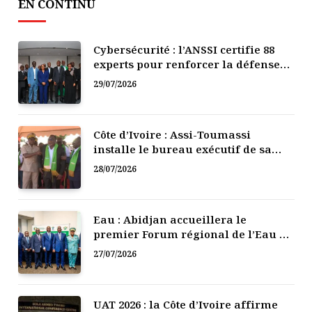
EN CONTINU
Cybersécurité : l’ANSSI certifie 88
experts pour renforcer la défense
numérique de la Côte d’Ivoire
29/07/2026
Côte d’Ivoire : Assi-Toumassi
installe le bureau exécutif de sa
mutuelle de développement
28/07/2026
Eau : Abidjan accueillera le
premier Forum régional de l’Eau de
l’Afrique de l’Ouest
27/07/2026
UAT 2026 : la Côte d’Ivoire affirme